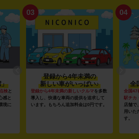
03
04
登録から4年未満の
潔」
新しい車がいっぱい♪
全
点検
と
登録から4年未満の新しいクルマ
を多数
全国47
心感と
導入し、快適な車両の提供を追求して
駅チカ
環境に
います。もちろん追加料金は0円です。
店舗で
用いた
す。