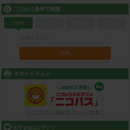
こだわり条件で検索
店舗名
駅名
新幹線名
空港名
検索
スマートフォン
⇒ アプリなら最短3分スピード出発！
おすすめコンテンツ