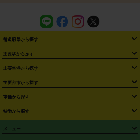
都道府県から探す
・
北海道
・
青森県
・
岩手県
・
宮城県
・
秋田県
・
山形県
主要駅から探す
・
福島県
・
東京都
・
神奈川県
・
埼玉県
・
千葉県
・
茨城県
・
札幌駅
・
仙台駅
・
新宿駅
・
池袋駅
・
渋谷駅
・
東京駅
主要空港から探す
・
栃木県
・
群馬県
・
山梨県
・
愛知県
・
静岡県
・
岐阜県
・
横浜駅
・
川崎駅
・
大宮駅
・
西船橋駅
・
柏駅
・
名古屋駅
・
新千歳空港
・
仙台空港
主要都市から探す
・
長野県
・
新潟県
・
富山県
・
石川県
・
福井県
・
大阪府
・
大阪駅
・
難波駅
・
三宮駅
・
京都駅
・
広島駅
・
博多駅
・
成田空港
・
羽田空港
・
兵庫県
・
京都府
・
滋賀県
・
和歌山県
・
奈良県
・
三重県
・
札幌市
・
仙台市
車種から探す
・
熊本駅
・
那覇空港駅
・
中部国際空港セントレア
・
関西国際空港
・
鳥取県
・
島根県
・
岡山県
・
広島県
・
山口県
・
徳島県
・
千葉市
・
さいたま市
・
軽自動車
・
コンパクトカー
・
ステーションワゴン・セダン
特徴から探す
・
大阪国際空港（伊丹空港）
・
神戸空港
・
香川県
・
愛媛県
・
高知県
・
福岡県
・
佐賀県
・
長崎県
・
横浜市
・
川崎市
・
ミニバン・ワンボックス
・
高級ミニバン・ワンボックス
・
SUV
・
岡山空港
・
徳島空港
・
ハイブリッド
・
宅配レンタカー
・
ETCカードレンタル
・
熊本県
・
大分県
・
宮崎県
・
鹿児島県
・
沖縄県
・
相模原市
・
新潟市
メニュー
・
軽トラック・商用バン
・
福岡空港
・
鹿児島空港
・
長期レンタル
・
深夜時間帯レンタル
・
免責補償プラス
・
静岡市
・
浜松市