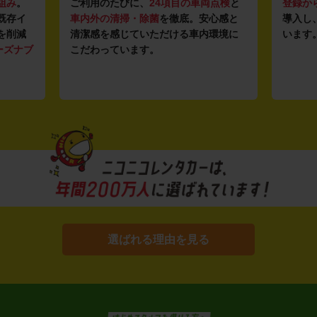
組み
。
ご利用のたびに、
24項目の車両点検
と
登録か
既存イ
車内外の清掃・除菌
を徹底。安心感と
導入し
を削減
清潔感を感じていただける車内環境に
います
ーズナブ
こだわっています。
選ばれる理由を見る