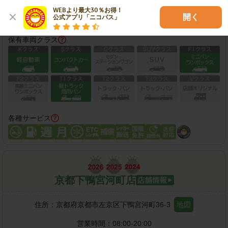
WEBより最大30％お得！

この店舗で予約する
開く
公式アプリ「ニコパス」
保有車両クラス
各種サービス
京都下鴨宮河町店
住所：
京都府京都市左京区下鴨宮河町36-3
地図
営業時間：
08:00-20:00