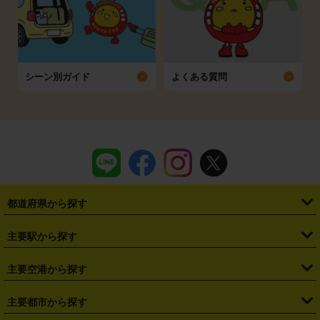
シーン別ガイド
よくある質問
都道府県から探す
・
北海道
・
青森県
・
岩手県
・
宮城県
・
秋田県
・
山形県
主要駅から探す
・
福島県
・
東京都
・
神奈川県
・
埼玉県
・
千葉県
・
茨城県
・
札幌駅
・
仙台駅
・
新宿駅
・
池袋駅
・
渋谷駅
・
東京駅
主要空港から探す
・
栃木県
・
群馬県
・
山梨県
・
愛知県
・
静岡県
・
岐阜県
・
横浜駅
・
川崎駅
・
大宮駅
・
西船橋駅
・
柏駅
・
名古屋駅
・
新千歳空港
・
仙台空港
主要都市から探す
・
長野県
・
新潟県
・
富山県
・
石川県
・
福井県
・
大阪府
・
大阪駅
・
難波駅
・
三宮駅
・
京都駅
・
広島駅
・
博多駅
・
成田空港
・
羽田空港