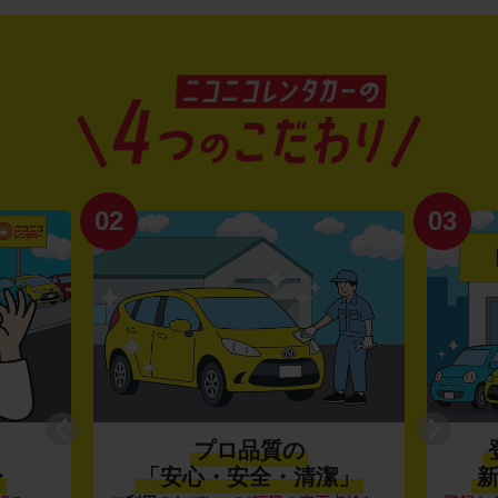
02
03
プロ品質の
〜
「安心・安全・清潔」
新