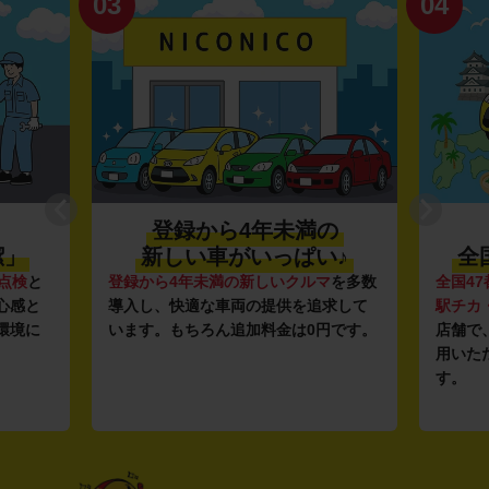
03
04
登録から4年未満の
潔」
新しい車がいっぱい♪
全
点検
と
登録から4年未満の新しいクルマ
を多数
全国47
心感と
導入し、快適な車両の提供を追求して
駅チカ
環境に
います。もちろん追加料金は0円です。
店舗で
用いた
す。