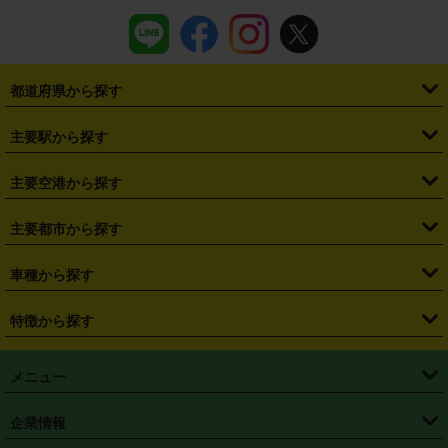
都道府県から探す
・
北海道
・
青森県
・
岩手県
・
宮城県
・
秋田県
・
山形県
主要駅から探す
・
福島県
・
東京都
・
神奈川県
・
埼玉県
・
千葉県
・
茨城県
・
札幌駅
・
仙台駅
・
新宿駅
・
池袋駅
・
渋谷駅
・
東京駅
主要空港から探す
・
栃木県
・
群馬県
・
山梨県
・
愛知県
・
静岡県
・
岐阜県
・
横浜駅
・
川崎駅
・
大宮駅
・
西船橋駅
・
柏駅
・
名古屋駅
・
新千歳空港
・
仙台空港
主要都市から探す
・
長野県
・
新潟県
・
富山県
・
石川県
・
福井県
・
大阪府
・
大阪駅
・
難波駅
・
三宮駅
・
京都駅
・
広島駅
・
博多駅
・
成田空港
・
羽田空港
・
兵庫県
・
京都府
・
滋賀県
・
和歌山県
・
奈良県
・
三重県
・
札幌市
・
仙台市
車種から探す
・
熊本駅
・
那覇空港駅
・
中部国際空港セントレア
・
関西国際空港
・
鳥取県
・
島根県
・
岡山県
・
広島県
・
山口県
・
徳島県
・
千葉市
・
さいたま市
・
軽自動車
・
コンパクトカー
・
ステーションワゴン・セダン
特徴から探す
・
大阪国際空港（伊丹空港）
・
神戸空港
・
香川県
・
愛媛県
・
高知県
・
福岡県
・
佐賀県
・
長崎県
・
横浜市
・
川崎市
・
ミニバン・ワンボックス
・
高級ミニバン・ワンボックス
・
SUV
・
岡山空港
・
徳島空港
・
ハイブリッド
・
宅配レンタカー
・
ETCカードレンタル
・
熊本県
・
大分県
・
宮崎県
・
鹿児島県
・
沖縄県
・
相模原市
・
新潟市
メニュー
・
軽トラック・商用バン
・
福岡空港
・
鹿児島空港
・
長期レンタル
・
深夜時間帯レンタル
・
免責補償プラス
・
静岡市
・
浜松市
・
・
トラック・バン
トップページ
・
はじめての方へ
・
ご利用案内
(タウンエースバン、ライトエースバン等)
企業情報
・
那覇空港
・
パーフェクト補償
・
スタッドレスタイヤ
・
直前予約
・
名古屋市
・
京都市
・
・
トラック・バン
ベストレート保証
・
予約から返却まで
・
・
店舗オリジナル
利用シーン別ガイ