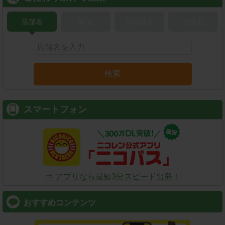
店舗名
駅名
新幹線名
空港名
検索
スマートフォン
⇒ アプリなら最短3分スピード出発！
おすすめコンテンツ