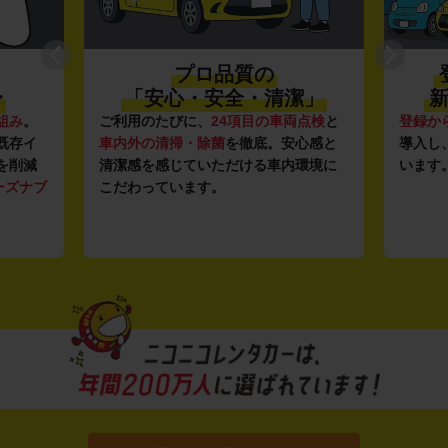
プロ品質の
〜
「安心・安全・清潔」
新
組み
。
ご利用のたびに、
24項目の車両点検
と
登録か
既存イ
車内外の清掃・除菌
を徹底。安心感と
導入し
を削減
清潔感を感じていただける車内環境に
います
ーズナブ
こだわっています。