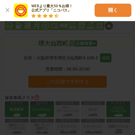
WEBより最大30％お得！

開く
公式アプリ「ニコパス」
各種サービス
堺大仙西町店
住所：
大阪府堺市堺区大仙西町4-108-2
地図
営業時間：
08:00-20:00
この店舗で予約する
保有車両クラス