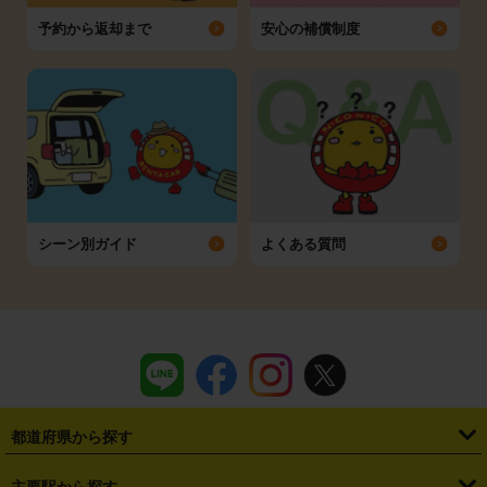
予約から返却まで
安心の補償制度
シーン別ガイド
よくある質問
都道府県から探す
・
北海道
・
青森県
・
岩手県
・
宮城県
・
秋田県
・
山形県
主要駅から探す