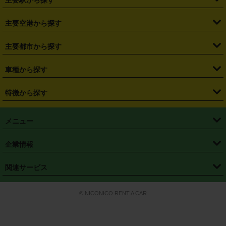
・
福島県
・
東京都
・
神奈川県
・
埼玉県
・
千葉県
・
茨城県
・
札幌駅
・
仙台駅
・
新宿駅
・
池袋駅
・
渋谷駅
・
東京駅
主要空港から探す
・
栃木県
・
群馬県
・
山梨県
・
愛知県
・
静岡県
・
岐阜県
・
横浜駅
・
川崎駅
・
大宮駅
・
西船橋駅
・
柏駅
・
名古屋駅
・
新千歳空港
・
仙台空港
主要都市から探す
・
長野県
・
新潟県
・
富山県
・
石川県
・
福井県
・
大阪府
・
大阪駅
・
難波駅
・
三宮駅
・
京都駅
・
広島駅
・
博多駅
・
成田空港
・
羽田空港
・
兵庫県
・
京都府
・
滋賀県
・
和歌山県
・
奈良県
・
三重県
・
札幌市
・
仙台市
車種から探す
・
熊本駅
・
那覇空港駅
・
中部国際空港セントレア
・
関西国際空港
・
鳥取県
・
島根県
・
岡山県
・
広島県
・
山口県
・
徳島県
・
千葉市
・
さいたま市
・
軽自動車
・
コンパクトカー
・
ステーションワゴン・セダン
特徴から探す
・
大阪国際空港（伊丹空港）
・
神戸空港
・
香川県
・
愛媛県
・
高知県
・
福岡県
・
佐賀県
・
長崎県
・
横浜市
・
川崎市
・
ミニバン・ワンボックス
・
高級ミニバン・ワンボックス
・
SUV
・
岡山空港
・
徳島空港
・
ハイブリッド
・
宅配レンタカー
・
ETCカードレンタル
・
熊本県
・
大分県
・
宮崎県
・
鹿児島県
・
沖縄県
・
相模原市
・
新潟市
メニュー
・
軽トラック・商用バン
・
福岡空港
・
鹿児島空港
・
長期レンタル
・
深夜時間帯レンタル
・
免責補償プラス
・
静岡市
・
浜松市
・
・
トラック・バン
トップページ
・
はじめての方へ
・
ご利用案内
(タウンエースバン、ライトエースバン等)
企業情報
・
那覇空港
・
パーフェクト補償
・
スタッドレスタイヤ
・
直前予約
・
名古屋市
・
京都市
・
・
トラック・バン
ベストレート保証
・
予約から返却まで
・
・
店舗オリジナル
利用シーン別ガイ
(ハイエースバン・キャラバン等)
・
・
ニコパス(アプリ)
会社概要
・
ニュース
・
国際運転免許証
・
フランチャイズ募集
・
営業時間外返却サービス
・
個人情報保護
関連サービス
・
大阪市
・
堺市
ド
・
・
レッカー搬送サービス
カスタマーハラスメントに対する基本方針
・
神戸市
・
岡山市
・
・
車種・料金
カーリースなら「定額ニコノリパック」
・
店舗を探す
・
キャンペーン
© NICONICO RENT A CAR
・
特定商取引法に基づく表記
・
旅行業約款
・
広島市
・
北九州市
・
・
会員特典
超短期カーリースの「ニコリース」
・
選ばれる理由
・
安心・安全への取
り組み
・
福岡市
・
熊本市