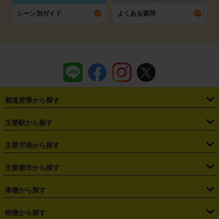
シーン別ガイド
よくある質問
都道府県から探す
・
北海道
・
青森県
・
岩手県
・
宮城県
・
秋田県
・
山形県
主要駅から探す
・
福島県
・
東京都
・
神奈川県
・
埼玉県
・
千葉県
・
茨城県
・
札幌駅
・
仙台駅
・
新宿駅
・
池袋駅
・
渋谷駅
・
東京駅
主要空港から探す
・
栃木県
・
群馬県
・
山梨県
・
愛知県
・
静岡県
・
岐阜県
・
横浜駅
・
川崎駅
・
大宮駅
・
西船橋駅
・
柏駅
・
名古屋駅
・
新千歳空港
・
仙台空港
主要都市から探す
・
長野県
・
新潟県
・
富山県
・
石川県
・
福井県
・
大阪府
・
大阪駅
・
難波駅
・
三宮駅
・
京都駅
・
広島駅
・
博多駅
・
成田空港
・
羽田空港
・
兵庫県
・
京都府
・
滋賀県
・
和歌山県
・
奈良県
・
三重県
・
札幌市
・
仙台市
車種から探す
・
熊本駅
・
那覇空港駅
・
中部国際空港セントレア
・
関西国際空港
・
鳥取県
・
島根県
・
岡山県
・
広島県
・
山口県
・
徳島県
・
千葉市
・
さいたま市
・
軽自動車
・
コンパクトカー
・
ステーションワゴン・セダン
特徴から探す
・
大阪国際空港（伊丹空港）
・
神戸空港
・
香川県
・
愛媛県
・
高知県
・
福岡県
・
佐賀県
・
長崎県
・
横浜市
・
川崎市