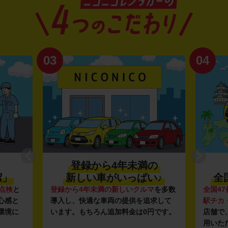
03
04
登録から4年未満の
潔」
新しい車がいっぱい♪
全
点検
と
登録から4年未満の新しいクルマ
を多数
全国47
心感と
導入し、快適な車両の提供を追求して
駅チカ
環境に
います。もちろん追加料金は0円です。
店舗で
用いた