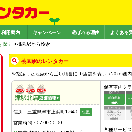
ご利用案内
キャンペーン
選ばれる理由
よくある
を探す
>
桃園駅から検索
桃園駅のレンタカー
※
指定した地点から近い順番に10店舗を表示（
20
km圏
保有車両クラ
津駅北店
住所：
三重県津市上浜町1-640
地図
営業時間：
07:00-20:00
各種サービス