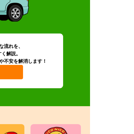
な流れを、
すく解説。
や不安を解消します！