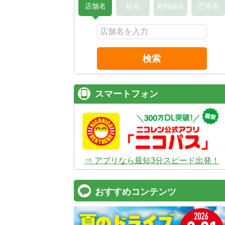
店舗名
駅名
新幹線名
空港名
検索
スマートフォン
⇒ アプリなら最短3分スピード出発！
おすすめコンテンツ