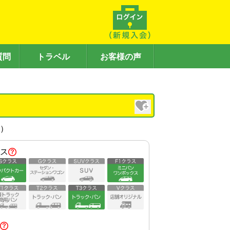
質問
トラベル
お客様の声
内）
ス