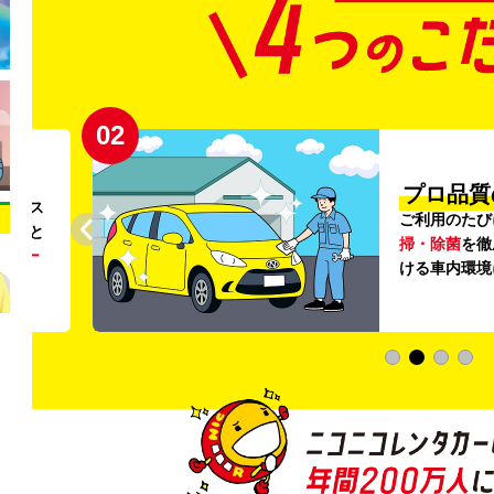
02
円〜
プロ品質
リンス
ご利用のたび
ること
掃・除菌
を徹
う
リー
ける車内環境