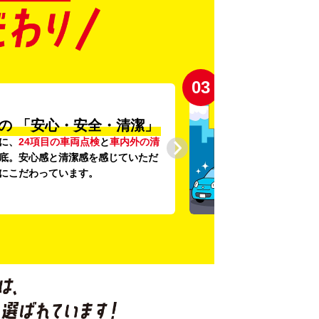
03
の
「安心・安全・清潔」
に、
24項目の車両点検
と
車内外の清
底。安心感と清潔感を感じていただ
にこだわっています。