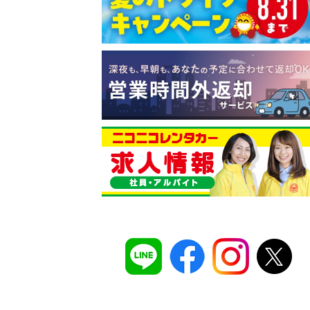
コスパ最強！
12時間 2,525
安さのヒミツは、
ムダのない仕組み
。ガソ
タンドや整備工場の既存インフラを活用す
でコストを削減し、12時間2,525円～とい
ズナブルな価格を実現
しています。