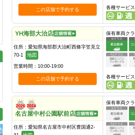
各種サービス
この店舗で予約する
YH海部大治店
保有車両クラ
住所：
愛知県海部郡大治町西條字笠見立
70-1
地図
営業時間：
10:00-19:00
各種サービス
この店舗で予約する
保有車両クラ
名古屋中村公園駅前店
住所：
愛知県名古屋市中村区豊国通2-