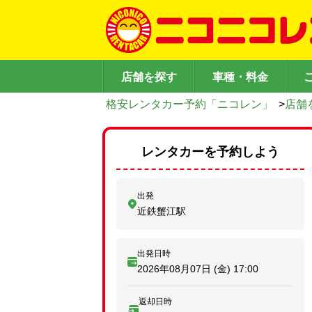
店舗を探す
車種・料金
格安レンタカー予約「ニコレン」
>
店舗
レンタカーを予約しよう
出発
近鉄蟹江駅
出発日時
2026年08月07日 (金)
17:00
返却日時