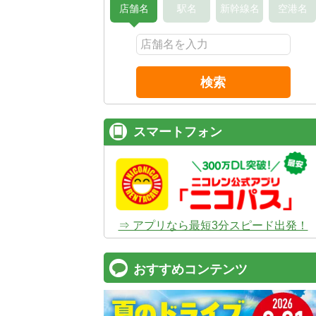
店舗名
駅名
新幹線名
空港名
検索
スマートフォン
⇒ アプリなら最短3分スピード出発！
おすすめコンテンツ