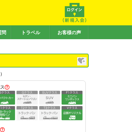
質問
トラベル
お客様の声
内）
ス