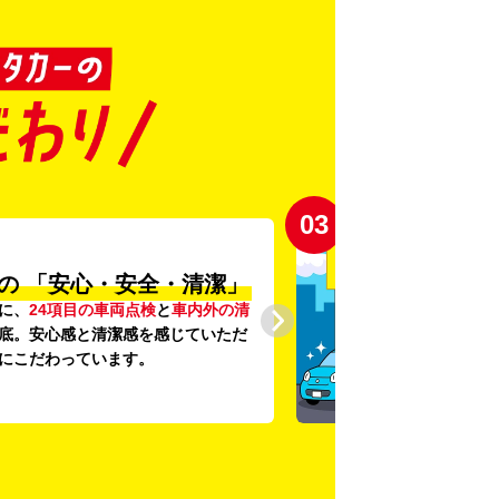
03
の
「安心・安全・清潔」
に、
24項目の車両点検
と
車内外の清
底。安心感と清潔感を感じていただ
にこだわっています。