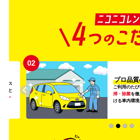
02
円〜
プロ品質
リンス
ご利用のたび
ること
掃・除菌
を徹
う
リー
ける車内環境