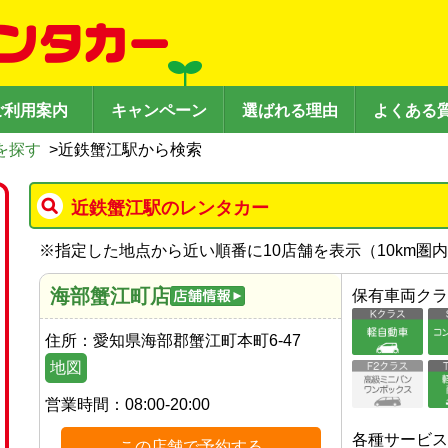
ご利用案内
キャンペーン
選ばれる理由
よくある
を探す
>
近鉄蟹江駅から検索
近鉄蟹江駅のレンタカー
※
指定した地点から近い順番に10店舗を表示（
10
km圏
海部蟹江町店
保有車両クラ
住所：
愛知県海部郡蟹江町本町6-47
地図
営業時間：
08:00-20:00
各種サービス
この店舗で予約する