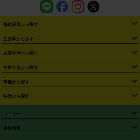
都道府県から探す
・
北海道
・
青森県
・
岩手県
・
宮城県
・
秋田県
・
山形県
主要駅から探す
・
福島県
・
東京都
・
神奈川県
・
埼玉県
・
千葉県
・
茨城県
・
札幌駅
・
仙台駅
・
新宿駅
・
池袋駅
・
渋谷駅
・
東京駅
主要空港から探す
・
栃木県
・
群馬県
・
山梨県
・
愛知県
・
静岡県
・
岐阜県
・
横浜駅
・
川崎駅
・
大宮駅
・
西船橋駅
・
柏駅
・
名古屋駅
・
新千歳空港
・
仙台空港
主要都市から探す
・
長野県
・
新潟県
・
富山県
・
石川県
・
福井県
・
大阪府
・
大阪駅
・
難波駅
・
三宮駅
・
京都駅
・
広島駅
・
博多駅
・
成田空港
・
羽田空港
・
兵庫県
・
京都府
・
滋賀県
・
和歌山県
・
奈良県
・
三重県
・
札幌市
・
仙台市
車種から探す
・
熊本駅
・
那覇空港駅
・
中部国際空港セントレア
・
関西国際空港
・
鳥取県
・
島根県
・
岡山県
・
広島県
・
山口県
・
徳島県
・
千葉市
・
さいたま市
・
軽自動車
・
コンパクトカー
・
ステーションワゴン・セダン
特徴から探す
・
大阪国際空港（伊丹空港）
・
神戸空港
・
香川県
・
愛媛県
・
高知県
・
福岡県
・
佐賀県
・
長崎県
・
横浜市
・
川崎市
・
ミニバン・ワンボックス
・
高級ミニバン・ワンボックス
・
SUV
・
岡山空港
・
徳島空港
・
ハイブリッド
・
宅配レンタカー
・
ETCカードレンタル
・
熊本県
・
大分県
・
宮崎県
・
鹿児島県
・
沖縄県
・
相模原市
・
新潟市
メニュー
・
軽トラック・商用バン
・
福岡空港
・
鹿児島空港
・
長期レンタル
・
深夜時間帯レンタル
・
免責補償プラス
・
静岡市
・
浜松市
・
・
トラック・バン
トップページ
・
はじめての方へ
・
ご利用案内
(タウンエースバン、ライトエースバン等)
企業情報
・
那覇空港
・
パーフェクト補償
・
スタッドレスタイヤ
・
直前予約
・
名古屋市
・
京都市
・
・
トラック・バン
ベストレート保証
・
予約から返却まで
・
・
店舗オリジナル
利用シーン別ガイ
(ハイエースバン・キャラバン等)
・
・
ニコパス(アプリ)
会社概要
・
ニュース
・
国際運転免許証
・
フランチャイズ募集
・
営業時間外返却サービス
・
個人情報保護