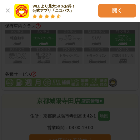
WEBより最大30％お得！

この店舗で予約する
開く
公式アプリ「ニコパス」
保有車両クラス
各種サービス
京都城陽寺田店
住所：
京都府城陽市寺田高田42-1
地図
営業時間：
08:00-19:00