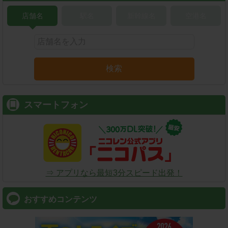
店舗名
駅名
新幹線名
空港名
検索
スマートフォン
⇒ アプリなら最短3分スピード出発！
おすすめコンテンツ