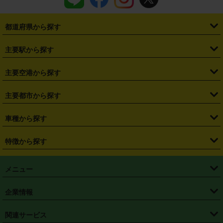
都道府県から探す
・
北海道
・
青森県
・
岩手県
・
宮城県
・
秋田県
・
山形県
主要駅から探す
・
福島県
・
東京都
・
神奈川県
・
埼玉県
・
千葉県
・
茨城県
・
札幌駅
・
仙台駅
・
新宿駅
・
池袋駅
・
渋谷駅
・
東京駅
主要空港から探す
・
栃木県
・
群馬県
・
山梨県
・
愛知県
・
静岡県
・
岐阜県
・
横浜駅
・
川崎駅
・
大宮駅
・
西船橋駅
・
柏駅
・
名古屋駅
・
新千歳空港
・
仙台空港
主要都市から探す
・
長野県
・
新潟県
・
富山県
・
石川県
・
福井県
・
大阪府
・
大阪駅
・
難波駅
・
三宮駅
・
京都駅
・
広島駅
・
博多駅
・
成田空港
・
羽田空港
・
兵庫県
・
京都府
・
滋賀県
・
和歌山県
・
奈良県
・
三重県
・
札幌市
・
仙台市
車種から探す
・
熊本駅
・
那覇空港駅
・
中部国際空港セントレア
・
関西国際空港
・
鳥取県
・
島根県
・
岡山県
・
広島県
・
山口県
・
徳島県
・
千葉市
・
さいたま市
・
軽自動車
・
コンパクトカー
・
ステーションワゴン・セダン
特徴から探す
・
大阪国際空港（伊丹空港）
・
神戸空港
・
香川県
・
愛媛県
・
高知県
・
福岡県
・
佐賀県
・
長崎県
・
横浜市
・
川崎市
・
ミニバン・ワンボックス
・
高級ミニバン・ワンボックス
・
SUV
・
岡山空港
・
徳島空港
・
ハイブリッド
・
宅配レンタカー
・
ETCカードレンタル
・
熊本県
・
大分県
・
宮崎県
・
鹿児島県
・
沖縄県
・
相模原市
・
新潟市
メニュー
・
軽トラック・商用バン
・
福岡空港
・
鹿児島空港
・
長期レンタル
・
深夜時間帯レンタル
・
免責補償プラス
・
静岡市
・
浜松市
・
・
トラック・バン
トップページ
・
はじめての方へ
・
ご利用案内
(タウンエースバン、ライトエースバン等)
企業情報
・
那覇空港
・
パーフェクト補償
・
スタッドレスタイヤ
・
直前予約
・
名古屋市
・
京都市
・
・
トラック・バン
ベストレート保証
・
予約から返却まで
・
・
店舗オリジナル
利用シーン別ガイ
(ハイエースバン・キャラバン等)
・
・
ニコパス(アプリ)
会社概要
・
ニュース
・
国際運転免許証
・
フランチャイズ募集
・
営業時間外返却サービス
・
個人情報保護
関連サービス
・
大阪市
・
堺市
ド