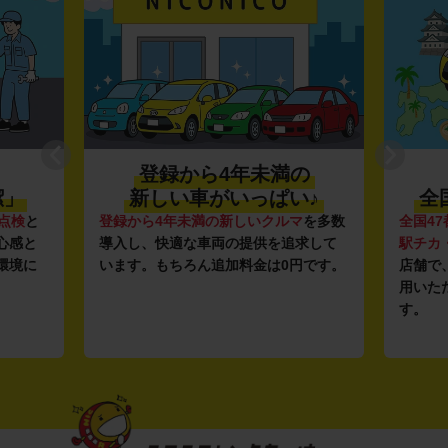
登録から4年未満の
潔」
新しい車がいっぱい♪
全
点検
と
登録から4年未満の新しいクルマ
を多数
全国47
心感と
導入し、快適な車両の提供を追求して
駅チカ
環境に
います。もちろん追加料金は0円です。
店舗で
用いた
す。