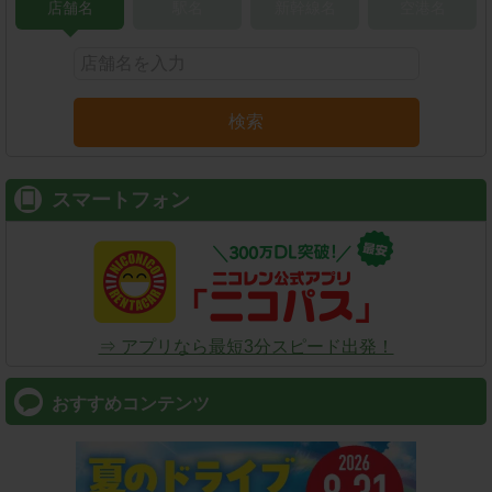
店舗名
駅名
新幹線名
空港名
検索
スマートフォン
⇒ アプリなら最短3分スピード出発！
おすすめコンテンツ