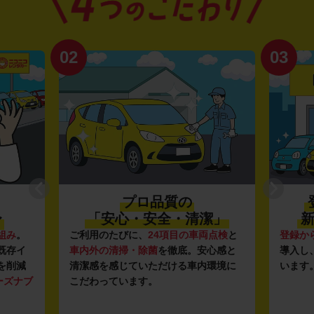
02
03
プロ品質の
〜
「安心・安全・清潔」
新
組み
。
ご利用のたびに、
24項目の車両点検
と
登録か
既存イ
車内外の清掃・除菌
を徹底。安心感と
導入し
を削減
清潔感を感じていただける車内環境に
います
ーズナブ
こだわっています。