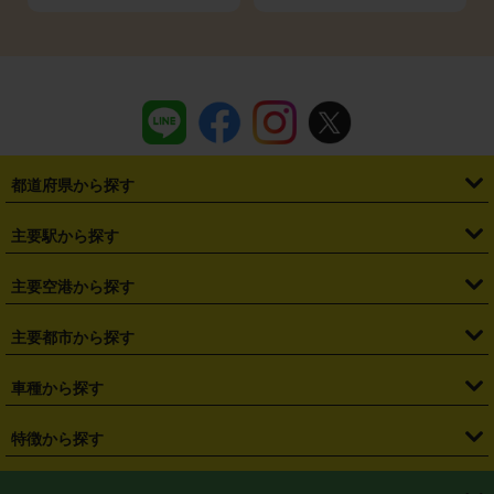
都道府県から探す
・
北海道
・
青森県
・
岩手県
・
宮城県
・
秋田県
・
山形県
主要駅から探す
・
福島県
・
東京都
・
神奈川県
・
埼玉県
・
千葉県
・
茨城県
・
札幌駅
・
仙台駅
・
新宿駅
・
池袋駅
・
渋谷駅
・
東京駅
主要空港から探す
・
栃木県
・
群馬県
・
山梨県
・
愛知県
・
静岡県
・
岐阜県
・
横浜駅
・
川崎駅
・
大宮駅
・
西船橋駅
・
柏駅
・
名古屋駅
・
新千歳空港
・
仙台空港
主要都市から探す
・
長野県
・
新潟県
・
富山県
・
石川県
・
福井県
・
大阪府
・
大阪駅
・
難波駅
・
三宮駅
・
京都駅
・
広島駅
・
博多駅
・
成田空港
・
羽田空港
・
兵庫県
・
京都府
・
滋賀県
・
和歌山県
・
奈良県
・
三重県
・
札幌市
・
仙台市
車種から探す
・
熊本駅
・
那覇空港駅
・
中部国際空港セントレア
・
関西国際空港
・
鳥取県
・
島根県
・
岡山県
・
広島県
・
山口県
・
徳島県
・
千葉市
・
さいたま市
・
軽自動車
・
コンパクトカー
・
ステーションワゴン・セダン
特徴から探す
・
大阪国際空港（伊丹空港）
・
神戸空港
・
香川県
・
愛媛県
・
高知県
・
福岡県
・
佐賀県
・
長崎県
・
横浜市
・
川崎市
・
ミニバン・ワンボックス
・
高級ミニバン・ワンボックス
・
SUV
・
岡山空港
・
徳島空港
・
ハイブリッド
・
宅配レンタカー
・
ETCカードレンタル
・
熊本県
・
大分県
・
宮崎県
・
鹿児島県
・
沖縄県
・
相模原市
・
新潟市