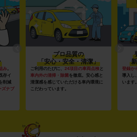
プロ品質の
〜
「安心・安全・清潔」
新
組み
。
ご利用のたびに、
24項目の車両点検
と
登録か
既存イ
車内外の清掃・除菌
を徹底。安心感と
導入し
を削減
清潔感を感じていただける車内環境に
います
ーズナブ
こだわっています。