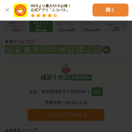
WEBより最大30％お得！

開く
公式アプリ「ニコパス」
各種サービス
橿原十市店
住所：
奈良県橿原市十市町839-1
地図
営業時間：
08:00-21:00
この店舗で予約する
保有車両クラス