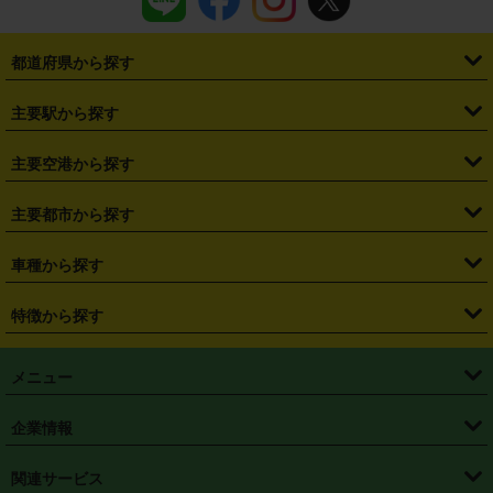
都道府県から探す
・
北海道
・
青森県
・
岩手県
・
宮城県
・
秋田県
・
山形県
主要駅から探す
・
福島県
・
東京都
・
神奈川県
・
埼玉県
・
千葉県
・
茨城県
・
札幌駅
・
仙台駅
・
新宿駅
・
池袋駅
・
渋谷駅
・
東京駅
主要空港から探す
・
栃木県
・
群馬県
・
山梨県
・
愛知県
・
静岡県
・
岐阜県
・
横浜駅
・
川崎駅
・
大宮駅
・
西船橋駅
・
柏駅
・
名古屋駅
・
新千歳空港
・
仙台空港
主要都市から探す
・
長野県
・
新潟県
・
富山県
・
石川県
・
福井県
・
大阪府
・
大阪駅
・
難波駅
・
三宮駅
・
京都駅
・
広島駅
・
博多駅
・
成田空港
・
羽田空港
・
兵庫県
・
京都府
・
滋賀県
・
和歌山県
・
奈良県
・
三重県
・
札幌市
・
仙台市
車種から探す
・
熊本駅
・
那覇空港駅
・
中部国際空港セントレア
・
関西国際空港
・
鳥取県
・
島根県
・
岡山県
・
広島県
・
山口県
・
徳島県
・
千葉市
・
さいたま市
・
軽自動車
・
コンパクトカー
・
ステーションワゴン・セダン
特徴から探す
・
大阪国際空港（伊丹空港）
・
神戸空港
・
香川県
・
愛媛県
・
高知県
・
福岡県
・
佐賀県
・
長崎県
・
横浜市
・
川崎市
・
ミニバン・ワンボックス
・
高級ミニバン・ワンボックス
・
SUV
・
岡山空港
・
徳島空港
・
ハイブリッド
・
宅配レンタカー
・
ETCカードレンタル
・
熊本県
・
大分県
・
宮崎県
・
鹿児島県
・
沖縄県
・
相模原市
・
新潟市
メニュー
・
軽トラック・商用バン
・
福岡空港
・
鹿児島空港
・
長期レンタル
・
深夜時間帯レンタル
・
免責補償プラス
・
静岡市
・
浜松市
・
・
トラック・バン
トップページ
・
はじめての方へ
・
ご利用案内
(タウンエースバン、ライトエースバン等)
企業情報
・
那覇空港
・
パーフェクト補償
・
スタッドレスタイヤ
・
直前予約
・
名古屋市
・
京都市
・
・
トラック・バン
ベストレート保証
・
予約から返却まで
・
・
店舗オリジナル
利用シーン別ガイ
(ハイエースバン・キャラバン等)
・
・
ニコパス(アプリ)
会社概要
・
ニュース
・
国際運転免許証
・
フランチャイズ募集
・
営業時間外返却サービス
・
個人情報保護
関連サービス
・
大阪市
・
堺市
ド