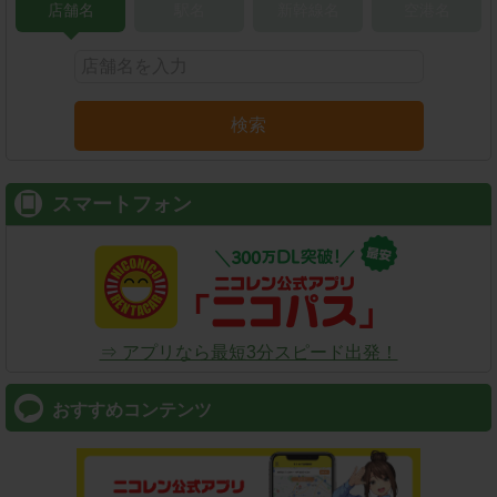
店舗名
駅名
新幹線名
空港名
検索
スマートフォン
⇒ アプリなら最短3分スピード出発！
おすすめコンテンツ