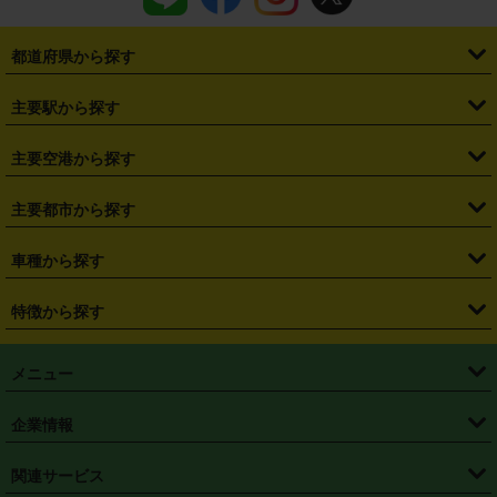
都道府県から探す
・
北海道
・
青森県
・
岩手県
・
宮城県
・
秋田県
・
山形県
主要駅から探す
・
福島県
・
東京都
・
神奈川県
・
埼玉県
・
千葉県
・
茨城県
・
札幌駅
・
仙台駅
・
新宿駅
・
池袋駅
・
渋谷駅
・
東京駅
主要空港から探す
・
栃木県
・
群馬県
・
山梨県
・
愛知県
・
静岡県
・
岐阜県
・
横浜駅
・
川崎駅
・
大宮駅
・
西船橋駅
・
柏駅
・
名古屋駅
・
新千歳空港
・
仙台空港
主要都市から探す
・
長野県
・
新潟県
・
富山県
・
石川県
・
福井県
・
大阪府
・
大阪駅
・
難波駅
・
三宮駅
・
京都駅
・
広島駅
・
博多駅
・
成田空港
・
羽田空港
・
兵庫県
・
京都府
・
滋賀県
・
和歌山県
・
奈良県
・
三重県
・
札幌市
・
仙台市
車種から探す
・
熊本駅
・
那覇空港駅
・
中部国際空港セントレア
・
関西国際空港
・
鳥取県
・
島根県
・
岡山県
・
広島県
・
山口県
・
徳島県
・
千葉市
・
さいたま市
・
軽自動車
・
コンパクトカー
・
ステーションワゴン・セダン
特徴から探す
・
大阪国際空港（伊丹空港）
・
神戸空港
・
香川県
・
愛媛県
・
高知県
・
福岡県
・
佐賀県
・
長崎県
・
横浜市
・
川崎市
・
ミニバン・ワンボックス
・
高級ミニバン・ワンボックス
・
SUV
・
岡山空港
・
徳島空港
・
ハイブリッド
・
宅配レンタカー
・
ETCカードレンタル
・
熊本県
・
大分県
・
宮崎県
・
鹿児島県
・
沖縄県
・
相模原市
・
新潟市
メニュー
・
軽トラック・商用バン
・
福岡空港
・
鹿児島空港
・
長期レンタル
・
深夜時間帯レンタル
・
免責補償プラス
・
静岡市
・
浜松市
・
・
トラック・バン
トップページ
・
はじめての方へ
・
ご利用案内
(タウンエースバン、ライトエースバン等)
企業情報
・
那覇空港
・
パーフェクト補償
・
スタッドレスタイヤ
・
直前予約
・
名古屋市
・
京都市
・
・
トラック・バン
ベストレート保証
・
予約から返却まで
・
・
店舗オリジナル
利用シーン別ガイ
(ハイエースバン・キャラバン等)
・
・
ニコパス(アプリ)
会社概要
・
ニュース
・
国際運転免許証
・
フランチャイズ募集
・
営業時間外返却サービス
・
個人情報保護
関連サービス
・
大阪市
・
堺市
ド