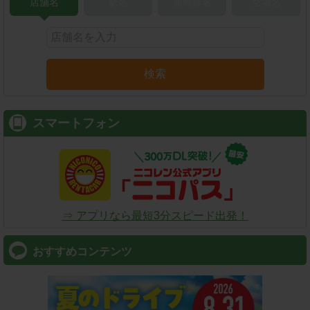
店舗名
駅名
新幹線名
空港名
検索
スマートフォン
⇒ アプリなら最短3分スピード出発！
おすすめコンテンツ