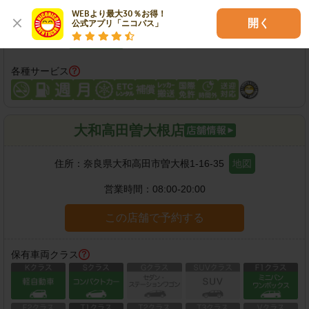
WEBより最大30％お得！

開く
公式アプリ「ニコパス」
各種サービス
大和高田曽大根店
住所：
奈良県大和高田市曽大根1-16-35
地図
営業時間：
08:00-20:00
この店舗で予約する
保有車両クラス