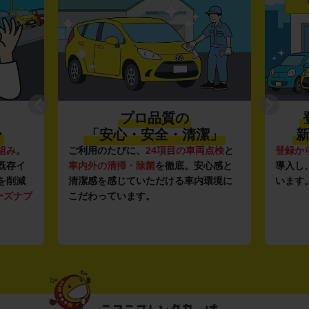
プロ品質の
〜
「安心・安全・清潔」
新
組み
。
ご利用のたびに、
24項目の車両点検
と
登録か
既存イ
車内外の清掃・除菌
を徹底。安心感と
導入し
を削減
清潔感を感じていただける車内環境に
います
ーズナブ
こだわっています。