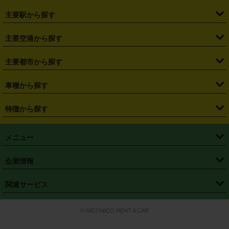
・
北海道
・
青森県
・
岩手県
・
宮城県
・
秋田県
・
山形県
主要駅から探す
・
福島県
・
東京都
・
神奈川県
・
埼玉県
・
千葉県
・
茨城県
・
札幌駅
・
仙台駅
・
新宿駅
・
池袋駅
・
渋谷駅
・
東京駅
主要空港から探す
・
栃木県
・
群馬県
・
山梨県
・
愛知県
・
静岡県
・
岐阜県
・
横浜駅
・
川崎駅
・
大宮駅
・
西船橋駅
・
柏駅
・
名古屋駅
・
新千歳空港
・
仙台空港
主要都市から探す
・
長野県
・
新潟県
・
富山県
・
石川県
・
福井県
・
大阪府
・
大阪駅
・
難波駅
・
三宮駅
・
京都駅
・
広島駅
・
博多駅
・
成田空港
・
羽田空港
・
兵庫県
・
京都府
・
滋賀県
・
和歌山県
・
奈良県
・
三重県
・
札幌市
・
仙台市
車種から探す
・
熊本駅
・
那覇空港駅
・
中部国際空港セントレア
・
関西国際空港
・
鳥取県
・
島根県
・
岡山県
・
広島県
・
山口県
・
徳島県
・
千葉市
・
さいたま市
・
軽自動車
・
コンパクトカー
・
ステーションワゴン・セダン
特徴から探す
・
大阪国際空港（伊丹空港）
・
神戸空港
・
香川県
・
愛媛県
・
高知県
・
福岡県
・
佐賀県
・
長崎県
・
横浜市
・
川崎市
・
ミニバン・ワンボックス
・
高級ミニバン・ワンボックス
・
SUV
・
岡山空港
・
徳島空港
・
ハイブリッド
・
宅配レンタカー
・
ETCカードレンタル
・
熊本県
・
大分県
・
宮崎県
・
鹿児島県
・
沖縄県
・
相模原市
・
新潟市
メニュー
・
軽トラック・商用バン
・
福岡空港
・
鹿児島空港
・
長期レンタル
・
深夜時間帯レンタル
・
免責補償プラス
・
静岡市
・
浜松市
・
・
トラック・バン
トップページ
・
はじめての方へ
・
ご利用案内
(タウンエースバン、ライトエースバン等)
企業情報
・
那覇空港
・
パーフェクト補償
・
スタッドレスタイヤ
・
直前予約
・
名古屋市
・
京都市
・
・
トラック・バン
ベストレート保証
・
予約から返却まで
・
・
店舗オリジナル
利用シーン別ガイ
(ハイエースバン・キャラバン等)
・
・
ニコパス(アプリ)
会社概要
・
ニュース
・
国際運転免許証
・
フランチャイズ募集
・
営業時間外返却サービス
・
個人情報保護
関連サービス
・
大阪市
・
堺市
ド
・
・
レッカー搬送サービス
カスタマーハラスメントに対する基本方針
・
神戸市
・
岡山市
・
・
車種・料金
カーリースなら「定額ニコノリパック」
・
店舗を探す
・
キャンペーン
© NICONICO RENT A CAR
・
特定商取引法に基づく表記
・
旅行業約款
・
広島市
・
北九州市
・
・
会員特典
超短期カーリースの「ニコリース」
・
選ばれる理由
・
安心・安全への取