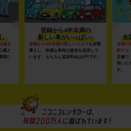
登録から4年未満の
潔」
新しい車がいっぱい♪
全
点検
と
登録から4年未満の新しいクルマ
を多数
全国47
心感と
導入し、快適な車両の提供を追求して
駅チカ
環境に
います。もちろん追加料金は0円です。
店舗で
用いた
す。