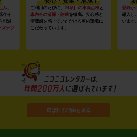
〜
「安心・安全・清潔」
新
組み
。
ご利用のたびに、
24項目の車両点検
と
登録か
既存イ
車内外の清掃・除菌
を徹底。安心感と
導入し
を削減
清潔感を感じていただける車内環境に
います
ーズナブ
こだわっています。
選ばれる理由を見る