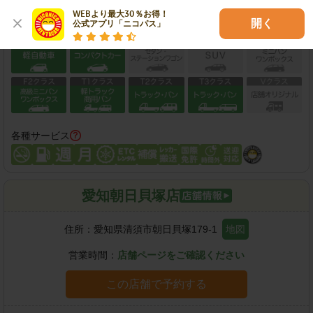
WEBより最大30％お得！

開く
公式アプリ「ニコパス」
保有車両クラス
各種サービス
愛知朝日貝塚店
住所：
愛知県清須市朝日貝塚179-1
地図
営業時間：
店舗ページをご確認ください
この店舗で予約する