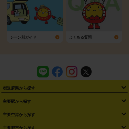
シーン別ガイド
よくある質問
都道府県から探す
・
北海道
・
青森県
・
岩手県
・
宮城県
・
秋田県
・
山形県
主要駅から探す
・
福島県
・
東京都
・
神奈川県
・
埼玉県
・
千葉県
・
茨城県
・
札幌駅
・
仙台駅
・
新宿駅
・
池袋駅
・
渋谷駅
・
東京駅
主要空港から探す
・
栃木県
・
群馬県
・
山梨県
・
愛知県
・
静岡県
・
岐阜県
・
横浜駅
・
川崎駅
・
大宮駅
・
西船橋駅
・
柏駅
・
名古屋駅
・
新千歳空港
・
仙台空港
主要都市から探す
・
長野県
・
新潟県
・
富山県
・
石川県
・
福井県
・
大阪府