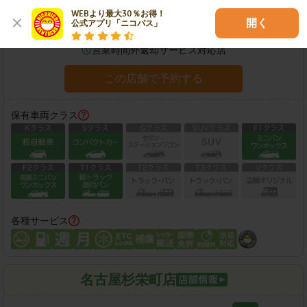
住所：
愛知県名古屋市守山区喜多山南20-14
地図
WEBより最大30％お得！

開く
公式アプリ「ニコパス」
営業時間：
07:00-19:00
営業時間外返却サービス対応店
この店舗で予約する
保有車両クラス
各種サービス
名古屋杉栄町店