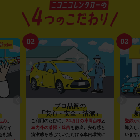
02
03
プロ品質の
〜
「安心・安全・清潔」
新
組み
。
ご利用のたびに、
24項目の車両点検
と
登録か
既存イ
車内外の清掃・除菌
を徹底。安心感と
導入し
を削減
清潔感を感じていただける車内環境に
います