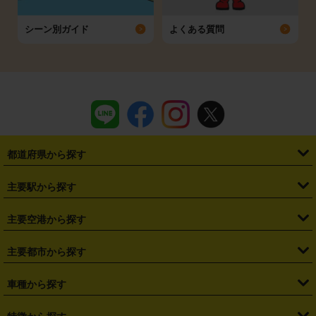
シーン別ガイド
よくある質問
都道府県から探す
・
北海道
・
青森県
・
岩手県
・
宮城県
・
秋田県
・
山形県
主要駅から探す
・
福島県
・
東京都
・
神奈川県
・
埼玉県
・
千葉県
・
茨城県
・
札幌駅
・
仙台駅
・
新宿駅
・
池袋駅
・
渋谷駅
・
東京駅
主要空港から探す
・
栃木県
・
群馬県
・
山梨県
・
愛知県
・
静岡県
・
岐阜県
・
横浜駅
・
川崎駅
・
大宮駅
・
西船橋駅
・
柏駅
・
名古屋駅
・
新千歳空港
・
仙台空港
主要都市から探す
・
長野県
・
新潟県
・
富山県
・
石川県
・
福井県
・
大阪府
・
大阪駅
・
難波駅
・
三宮駅
・
京都駅
・
広島駅
・
博多駅
・
成田空港
・
羽田空港
・
兵庫県
・
京都府
・
滋賀県
・
和歌山県
・
奈良県
・
三重県
・
札幌市
・
仙台市
車種から探す
・
熊本駅
・
那覇空港駅
・
中部国際空港セントレア
・
関西国際空港
・
鳥取県
・
島根県
・
岡山県
・
広島県
・
山口県
・
徳島県
・
千葉市
・
さいたま市
・
軽自動車
・
コンパクトカー
・
ステーションワゴン・セダン