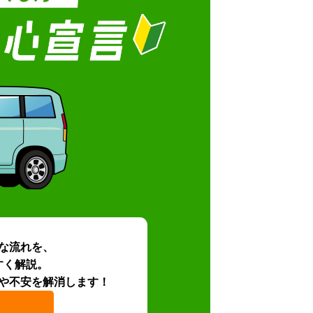
な流れを、
すく解説。
や不安を解消します！