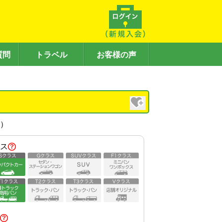
質問
トラベル
お客様の声
内）
ス