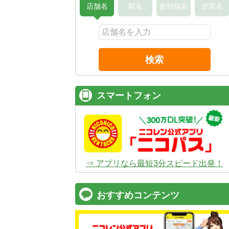
店舗名
駅名
新幹線名
空港名
検索
スマートフォン
⇒ アプリなら最短3分スピード出発！
おすすめコンテンツ