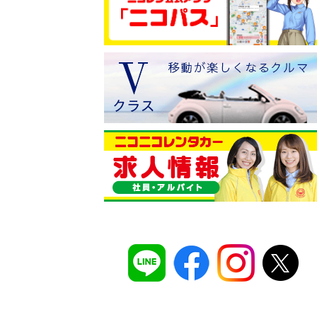
コスパ最強！
12時間 2,525
安さのヒミツは、
ムダのない仕組み
。ガソ
タンドや整備工場の既存インフラを活用す
でコストを削減し、12時間2,525円～とい