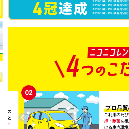
02
円〜
プロ品質
リンス
ご利用のたび
ること
掃・除菌
を徹
う
リー
ける車内環境