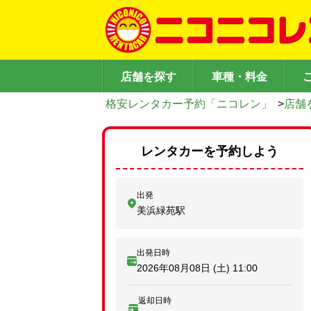
店舗を探す
車種・料金
格安レンタカー予約「ニコレン」
>
店舗
レンタカーを予約しよう
出発
美浜緑苑駅
出発日時
2026年08月08日 (土)
11:00
返却日時