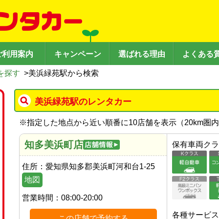
ご利用案内
キャンペーン
選ばれる理由
よくある
を探す
>
美浜緑苑駅から検索
美浜緑苑駅のレンタカー
※
指定した地点から近い順番に10店舗を表示（
20
km圏
知多美浜町店
保有車両クラ
住所：
愛知県知多郡美浜町河和台1-25
地図
営業時間：
08:00-20:00
各種サービス
この店舗で予約する