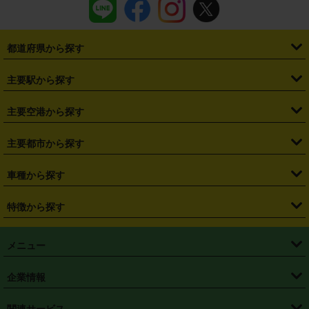
都道府県から探す
・
北海道
・
青森県
・
岩手県
・
宮城県
・
秋田県
・
山形県
主要駅から探す
・
福島県
・
東京都
・
神奈川県
・
埼玉県
・
千葉県
・
茨城県
・
札幌駅
・
仙台駅
・
新宿駅
・
池袋駅
・
渋谷駅
・
東京駅
主要空港から探す
・
栃木県
・
群馬県
・
山梨県
・
愛知県
・
静岡県
・
岐阜県
・
横浜駅
・
川崎駅
・
大宮駅
・
西船橋駅
・
柏駅
・
名古屋駅
・
新千歳空港
・
仙台空港
主要都市から探す
・
長野県
・
新潟県
・
富山県
・
石川県
・
福井県
・
大阪府
・
大阪駅
・
難波駅
・
三宮駅
・
京都駅
・
広島駅
・
博多駅
・
成田空港
・
羽田空港
・
兵庫県
・
京都府
・
滋賀県
・
和歌山県
・
奈良県
・
三重県
・
札幌市
・
仙台市
車種から探す
・
熊本駅
・
那覇空港駅
・
中部国際空港セントレア
・
関西国際空港
・
鳥取県
・
島根県
・
岡山県
・
広島県
・
山口県
・
徳島県
・
千葉市
・
さいたま市
・
軽自動車
・
コンパクトカー
・
ステーションワゴン・セダン
特徴から探す
・
大阪国際空港（伊丹空港）
・
神戸空港
・
香川県
・
愛媛県
・
高知県
・
福岡県
・
佐賀県
・
長崎県
・
横浜市
・
川崎市
・
ミニバン・ワンボックス
・
高級ミニバン・ワンボックス
・
SUV
・
岡山空港
・
徳島空港
・
ハイブリッド
・
宅配レンタカー
・
ETCカードレンタル
・
熊本県
・
大分県
・
宮崎県
・
鹿児島県
・
沖縄県
・
相模原市
・
新潟市
メニュー
・
軽トラック・商用バン
・
福岡空港
・
鹿児島空港
・
長期レンタル
・
深夜時間帯レンタル
・
免責補償プラス
・
静岡市
・
浜松市
・
・
トラック・バン
トップページ
・
はじめての方へ
・
ご利用案内
(タウンエースバン、ライトエースバン等)
企業情報
・
那覇空港
・
パーフェクト補償
・
スタッドレスタイヤ
・
直前予約
・
名古屋市
・
京都市
・
・
トラック・バン
ベストレート保証
・
予約から返却まで
・
・
店舗オリジナル
利用シーン別ガイ
(ハイエースバン・キャラバン等)
・
・
ニコパス(アプリ)
会社概要
・
ニュース
・
国際運転免許証
・
フランチャイズ募集
・
営業時間外返却サービス
・
個人情報保護