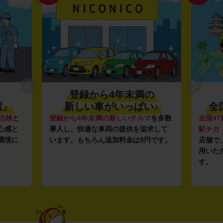
登録から4年未満の
潔」
新しい車がいっぱい♪
全
点検
と
登録から4年未満の新しいクルマ
を多数
全国47
心感と
導入し、快適な車両の提供を追求して
駅チカ
環境に
います。もちろん追加料金は0円です。
店舗で
用いた
す。