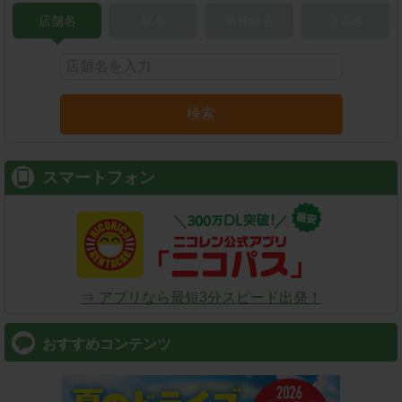
店舗名
駅名
新幹線名
空港名
検索
スマートフォン
⇒ アプリなら最短3分スピード出発！
おすすめコンテンツ