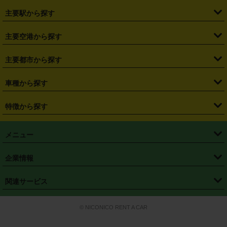
・
北海道
・
青森県
・
岩手県
・
宮城県
・
秋田県
・
山形県
主要駅から探す
・
福島県
・
東京都
・
神奈川県
・
埼玉県
・
千葉県
・
茨城県
・
札幌駅
・
仙台駅
・
新宿駅
・
池袋駅
・
渋谷駅
・
東京駅
主要空港から探す
・
栃木県
・
群馬県
・
山梨県
・
愛知県
・
静岡県
・
岐阜県
・
横浜駅
・
川崎駅
・
大宮駅
・
西船橋駅
・
柏駅
・
名古屋駅
・
新千歳空港
・
仙台空港
主要都市から探す
・
長野県
・
新潟県
・
富山県
・
石川県
・
福井県
・
大阪府
・
大阪駅
・
難波駅
・
三宮駅
・
京都駅
・
広島駅
・
博多駅
・
成田空港
・
羽田空港
・
兵庫県
・
京都府
・
滋賀県
・
和歌山県
・
奈良県
・
三重県
・
札幌市
・
仙台市
車種から探す
・
熊本駅
・
那覇空港駅
・
中部国際空港セントレア
・
関西国際空港
・
鳥取県
・
島根県
・
岡山県
・
広島県
・
山口県
・
徳島県
・
千葉市
・
さいたま市
・
軽自動車
・
コンパクトカー
・
ステーションワゴン・セダン
特徴から探す
・
大阪国際空港（伊丹空港）
・
神戸空港
・
香川県
・
愛媛県
・
高知県
・
福岡県
・
佐賀県
・
長崎県
・
横浜市
・
川崎市
・
ミニバン・ワンボックス
・
高級ミニバン・ワンボックス
・
SUV
・
岡山空港
・
徳島空港
・
ハイブリッド
・
宅配レンタカー
・
ETCカードレンタル
・
熊本県
・
大分県
・
宮崎県
・
鹿児島県
・
沖縄県
・
相模原市
・
新潟市
メニュー
・
軽トラック・商用バン
・
福岡空港
・
鹿児島空港
・
長期レンタル
・
深夜時間帯レンタル
・
免責補償プラス
・
静岡市
・
浜松市
・
・
トラック・バン
トップページ
・
はじめての方へ
・
ご利用案内
(タウンエースバン、ライトエースバン等)
企業情報
・
那覇空港
・
パーフェクト補償
・
スタッドレスタイヤ
・
直前予約
・
名古屋市
・
京都市
・
・
トラック・バン
ベストレート保証
・
予約から返却まで
・
・
店舗オリジナル
利用シーン別ガイ
(ハイエースバン・キャラバン等)
・
・
ニコパス(アプリ)
会社概要
・
ニュース
・
国際運転免許証
・
フランチャイズ募集
・
営業時間外返却サービス
・
個人情報保護
関連サービス
・
大阪市
・
堺市
ド
・
・
レッカー搬送サービス
カスタマーハラスメントに対する基本方針
・
神戸市
・
岡山市
・
・
車種・料金
カーリースなら「定額ニコノリパック」
・
店舗を探す
・
キャンペーン
© NICONICO RENT A CAR
・
特定商取引法に基づく表記
・
旅行業約款
・
広島市
・
北九州市
・
・
会員特典
超短期カーリースの「ニコリース」
・
選ばれる理由
・
安心・安全への取