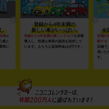
登録から4年未満の
潔」
新しい車がいっぱい♪
全
点検
と
登録から4年未満の新しいクルマ
を多数
全国47
心感と
導入し、快適な車両の提供を追求して
駅チカ
環境に
います。もちろん追加料金は0円です。
店舗で
用いた
す。