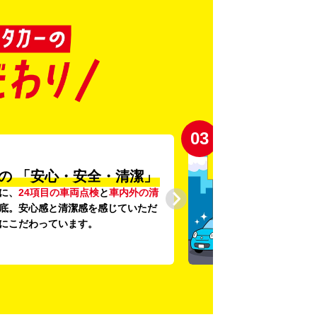
03
の
「安心・安全・清潔」
に、
24項目の車両点検
と
車内外の清
底。安心感と清潔感を感じていただ
にこだわっています。