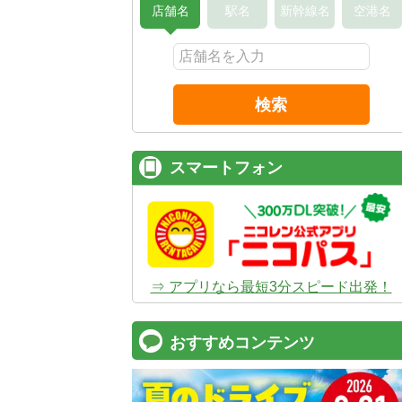
店舗名
駅名
新幹線名
空港名
検索
スマートフォン
⇒ アプリなら最短3分スピード出発！
おすすめコンテンツ