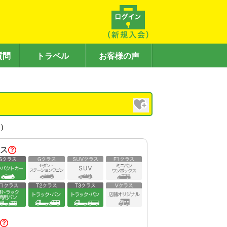
質問
トラベル
お客様の声
内）
ス