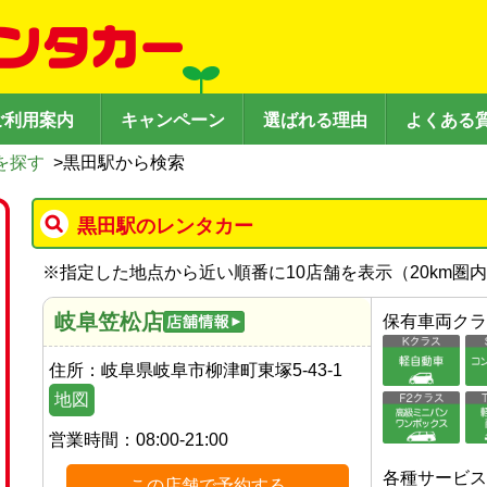
ご利用案内
キャンペーン
選ばれる理由
よくある
を探す
>
黒田駅から検索
黒田駅のレンタカー
※
指定した地点から近い順番に10店舗を表示（
20
km圏
岐阜笠松店
保有車両クラ
住所：
岐阜県岐阜市柳津町東塚5-43-1
地図
営業時間：
08:00-21:00
各種サービス
この店舗で予約する