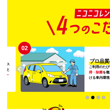
02
円〜
プロ品質
リンス
ご利用のたび
ること
掃・除菌
を徹
う
リー
ける車内環境