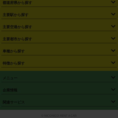
都道府県から探す
・
北海道
・
青森県
・
岩手県
・
宮城県
・
秋田県
・
山形県
主要駅から探す
・
福島県
・
東京都
・
神奈川県
・
埼玉県
・
千葉県
・
茨城県
・
札幌駅
・
仙台駅
・
新宿駅
・
池袋駅
・
渋谷駅
・
東京駅
主要空港から探す
・
栃木県
・
群馬県
・
山梨県
・
愛知県
・
静岡県
・
岐阜県
・
横浜駅
・
川崎駅
・
大宮駅
・
西船橋駅
・
柏駅
・
名古屋駅
・
新千歳空港
・
仙台空港
主要都市から探す
・
長野県
・
新潟県
・
富山県
・
石川県
・
福井県
・
大阪府
・
大阪駅
・
難波駅
・
三宮駅
・
京都駅
・
広島駅
・
博多駅
・
成田空港
・
羽田空港
・
兵庫県
・
京都府
・
滋賀県
・
和歌山県
・
奈良県
・
三重県
・
札幌市
・
仙台市
車種から探す
・
熊本駅
・
那覇空港駅
・
中部国際空港セントレア
・
関西国際空港
・
鳥取県
・
島根県
・
岡山県
・
広島県
・
山口県
・
徳島県
・
千葉市
・
さいたま市
・
軽自動車
・
コンパクトカー
・
ステーションワゴン・セダン
特徴から探す
・
大阪国際空港（伊丹空港）
・
神戸空港
・
香川県
・
愛媛県
・
高知県
・
福岡県
・
佐賀県
・
長崎県
・
横浜市
・
川崎市
・
ミニバン・ワンボックス
・
高級ミニバン・ワンボックス
・
SUV
・
岡山空港
・
徳島空港
・
ハイブリッド
・
宅配レンタカー
・
ETCカードレンタル
・
熊本県
・
大分県
・
宮崎県
・
鹿児島県
・
沖縄県
・
相模原市
・
新潟市
メニュー
・
軽トラック・商用バン
・
福岡空港
・
鹿児島空港
・
長期レンタル
・
深夜時間帯レンタル
・
免責補償プラス
・
静岡市
・
浜松市
・
・
トラック・バン
トップページ
・
はじめての方へ
・
ご利用案内
(タウンエースバン、ライトエースバン等)
企業情報
・
那覇空港
・
パーフェクト補償
・
スタッドレスタイヤ
・
直前予約
・
名古屋市
・
京都市
・
・
トラック・バン
ベストレート保証
・
予約から返却まで
・
・
店舗オリジナル
利用シーン別ガイ
(ハイエースバン・キャラバン等)
・
・
ニコパス(アプリ)
会社概要
・
ニュース
・
国際運転免許証
・
フランチャイズ募集
・
営業時間外返却サービス
・
個人情報保護
関連サービス
・
大阪市
・
堺市
ド
・
・
レッカー搬送サービス
カスタマーハラスメントに対する基本方針
・
神戸市
・
岡山市
・
・
車種・料金
カーリースなら「定額ニコノリパック」
・
店舗を探す
・
キャンペーン
© NICONICO RENT A CAR
・
特定商取引法に基づく表記
・
旅行業約款