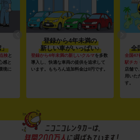
登録から4年未満の
潔」
新しい車がいっぱい♪
全
点検
と
登録から4年未満の新しいクルマ
を多数
全国47
心感と
導入し、快適な車両の提供を追求して
駅チカ
環境に
います。もちろん追加料金は0円です。
店舗で
用いた
す。