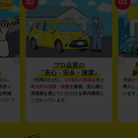
02
03
プロ品質の
〜
「安心・安全・清潔」
新
組み
。
ご利用のたびに、
24項目の車両点検
と
登録か
既存イ
車内外の清掃・除菌
を徹底。安心感と
導入し
を削減
清潔感を感じていただける車内環境に
います
ーズナブ
こだわっています。