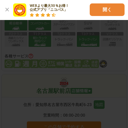
WEBより最大30％お得！

開く
公式アプリ「ニコパス」
保有車両クラス
各種サービス
名古屋駅前店
住所：
愛知県名古屋市西区牛島町6-23
地図
営業時間：
08:00-20:00
この店舗で予約する