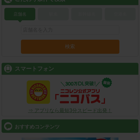
店舗名
駅名
新幹線名
空港名
検索
スマートフォン
⇒ アプリなら最短3分スピード出発！
おすすめコンテンツ