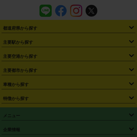
都道府県から探す
・
北海道
・
青森県
・
岩手県
・
宮城県
・
秋田県
・
山形県
主要駅から探す
・
福島県
・
東京都
・
神奈川県
・
埼玉県
・
千葉県
・
茨城県
・
札幌駅
・
仙台駅
・
新宿駅
・
池袋駅
・
渋谷駅
・
東京駅
主要空港から探す
・
栃木県
・
群馬県
・
山梨県
・
愛知県
・
静岡県
・
岐阜県
・
横浜駅
・
川崎駅
・
大宮駅
・
西船橋駅
・
柏駅
・
名古屋駅
・
新千歳空港
・
仙台空港
主要都市から探す
・
長野県
・
新潟県
・
富山県
・
石川県
・
福井県
・
大阪府
・
大阪駅
・
難波駅
・
三宮駅
・
京都駅
・
広島駅
・
博多駅
・
成田空港
・
羽田空港
・
兵庫県
・
京都府
・
滋賀県
・
和歌山県
・
奈良県
・
三重県
・
札幌市
・
仙台市
車種から探す
・
熊本駅
・
那覇空港駅
・
中部国際空港セントレア
・
関西国際空港
・
鳥取県
・
島根県
・
岡山県
・
広島県
・
山口県
・
徳島県
・
千葉市
・
さいたま市
・
軽自動車
・
コンパクトカー
・
ステーションワゴン・セダン
特徴から探す
・
大阪国際空港（伊丹空港）
・
神戸空港
・
香川県
・
愛媛県
・
高知県
・
福岡県
・
佐賀県
・
長崎県
・
横浜市
・
川崎市
・
ミニバン・ワンボックス
・
高級ミニバン・ワンボックス
・
SUV
・
岡山空港
・
徳島空港
・
ハイブリッド
・
宅配レンタカー
・
ETCカードレンタル
・
熊本県
・
大分県
・
宮崎県
・
鹿児島県
・
沖縄県
・
相模原市
・
新潟市
メニュー
・
軽トラック・商用バン
・
福岡空港
・
鹿児島空港
・
長期レンタル
・
深夜時間帯レンタル
・
免責補償プラス
・
静岡市
・
浜松市
・
・
トラック・バン
トップページ
・
はじめての方へ
・
ご利用案内
(タウンエースバン、ライトエースバン等)
企業情報
・
那覇空港
・
パーフェクト補償
・
スタッドレスタイヤ
・
直前予約
・
名古屋市
・
京都市