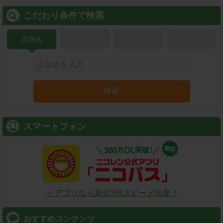
こだわり条件で検索
店舗名
駅名
新幹線名
空港名
検索
スマートフォン
⇒ アプリなら最短3分スピード出発！
おすすめコンテンツ