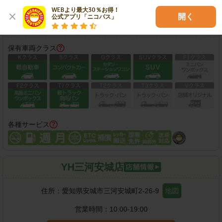
営業時間：
00:00-24:00
WEBより最大30％お得！

開く
公式アプリ「ニコパス」
この店舗で予約する
保有車両クラス
各種サービス
YH三河安城店
住所：
愛知県安城市三河安城町2-26-9
地図
営業時間：
10:00-19:00