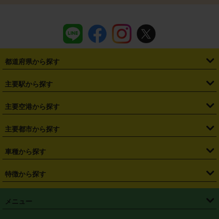
都道府県から探す
・
北海道
・
青森県
・
岩手県
・
宮城県
・
秋田県
・
山形県
主要駅から探す
・
福島県
・
東京都
・
神奈川県
・
埼玉県
・
千葉県
・
茨城県
・
札幌駅
・
仙台駅
・
新宿駅
・
池袋駅
・
渋谷駅
・
東京駅
主要空港から探す
・
栃木県
・
群馬県
・
山梨県
・
愛知県
・
静岡県
・
岐阜県
・
横浜駅
・
川崎駅
・
大宮駅
・
西船橋駅
・
柏駅
・
名古屋駅
・
新千歳空港
・
仙台空港
主要都市から探す
・
長野県
・
新潟県
・
富山県
・
石川県
・
福井県
・
大阪府
・
大阪駅
・
難波駅
・
三宮駅
・
京都駅
・
広島駅
・
博多駅
・
成田空港
・
羽田空港
・
兵庫県
・
京都府
・
滋賀県
・
和歌山県
・
奈良県
・
三重県
・
札幌市
・
仙台市
車種から探す
・
熊本駅
・
那覇空港駅
・
中部国際空港セントレア
・
関西国際空港
・
鳥取県
・
島根県
・
岡山県
・
広島県
・
山口県
・
徳島県
・
千葉市
・
さいたま市
・
軽自動車
・
コンパクトカー
・
ステーションワゴン・セダン
特徴から探す
・
大阪国際空港（伊丹空港）
・
神戸空港
・
香川県
・
愛媛県
・
高知県
・
福岡県
・
佐賀県
・
長崎県
・
横浜市
・
川崎市
・
ミニバン・ワンボックス
・
高級ミニバン・ワンボックス
・
SUV
・
岡山空港
・
徳島空港
・
ハイブリッド
・
宅配レンタカー
・
ETCカードレンタル
・
熊本県
・
大分県
・
宮崎県
・
鹿児島県
・
沖縄県
・
相模原市
・
新潟市
メニュー
・
軽トラック・商用バン
・
福岡空港
・
鹿児島空港
・
長期レンタル
・
深夜時間帯レンタル
・
免責補償プラス
・
静岡市
・
浜松市