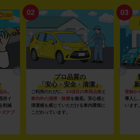
02
03
プロ品質の
〜
「安心・安全・清潔」
新
組み
。
ご利用のたびに、
24項目の車両点検
と
登録か
既存イ
車内外の清掃・除菌
を徹底。安心感と
導入し
を削減
清潔感を感じていただける車内環境に
います
ーズナブ
こだわっています。