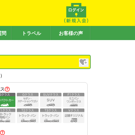
質問
トラベル
お客様の声
内）
ス