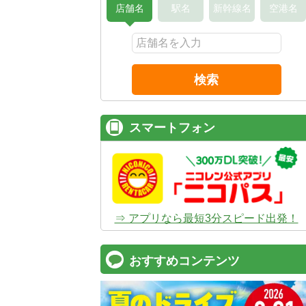
店舗名
駅名
新幹線名
空港名
検索
スマートフォン
⇒ アプリなら最短3分スピード出発！
おすすめコンテンツ