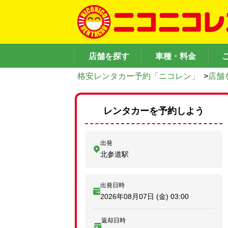
店舗を探す
車種・料金
格安レンタカー予約「ニコレン」
>
店舗
レンタカーを予約しよう
出発
北参道駅
出発日時
2026年08月07日 (金)
03:00
返却日時