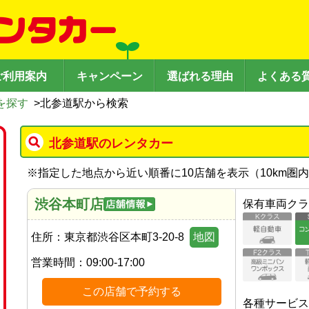
ご利用案内
キャンペーン
選ばれる理由
よくある
を探す
>
北参道駅から検索
北参道駅のレンタカー
※
指定した地点から近い順番に10店舗を表示（
10
km圏
渋谷本町店
保有車両クラ
住所：
東京都渋谷区本町3-20-8
地図
営業時間：
09:00-17:00
この店舗で予約する
各種サービス