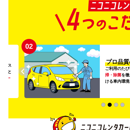
02
円〜
プロ品質
リンス
ご利用のたび
ること
掃・除菌
を徹
う
リー
ける車内環境