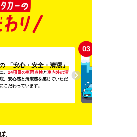
03
の
「安心・安全・清潔」
に、
24項目の車両点検
と
車内外の清
底。安心感と清潔感を感じていただ
にこだわっています。