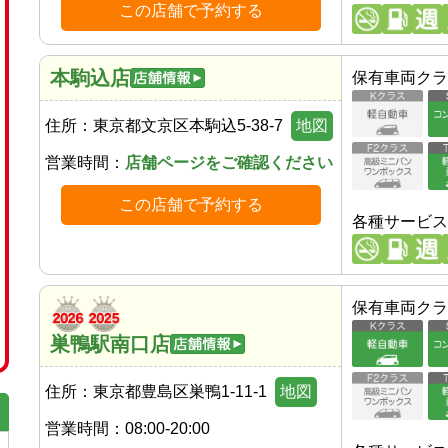
この店舗で予約する
本駒込店
保有車両クラ
住所：
東京都文京区本駒込5-38-7
地図
営業時間：
店舗ページをご確認ください
この店舗で予約する
各種サービス
保有車両クラ
巣鴨駅南口店
住所：
東京都豊島区巣鴨1-11-1
地図
営業時間：
08:00-20:00