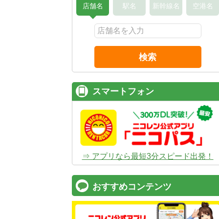
店舗名
駅名
新幹線名
空港名
検索
スマートフォン
⇒ アプリなら最短3分スピード出発！
おすすめコンテンツ