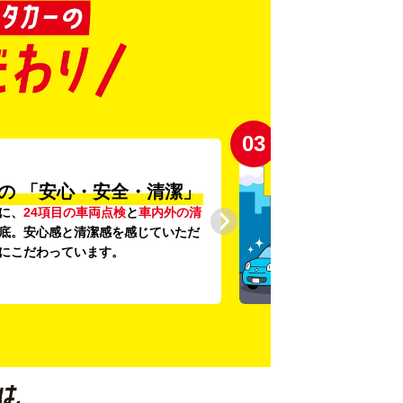
04
登録から4年未満の
しい車がいっぱい♪
未満の新しいクルマ
を多数導入し、
提供を追求しています。もちろん追
です。