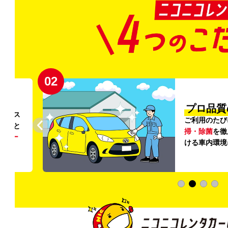
03
清潔」
新
外の清
登録から4年
いただ
快適な車両の
加料金は0円