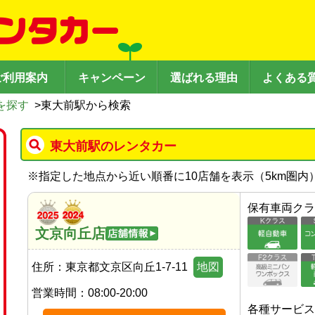
ご利用案内
キャンペーン
選ばれる理由
よくある
を探す
>
東大前駅から検索
東大前駅のレンタカー
※
指定した地点から近い順番に10店舗を表示（
5
km圏内
保有車両クラ
文京向丘店
住所：
東京都文京区向丘1-7-11
地図
営業時間：
08:00-20:00
各種サービス