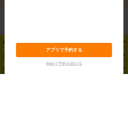
シーン別ガイド
よくある質問
アプリで予約する
都道府県から探す
Webで予約を続ける
・
北海道
・
青森県
・
岩手県
・
宮城県
・
秋田県
・
山形県
主要駅から探す
・
福島県
・
東京都
・
神奈川県
・
埼玉県
・
千葉県
・
茨城県
・
札幌駅
・
仙台駅
・
新宿駅
・
池袋駅
・
渋谷駅
・
東京駅
主要空港から探す
・
栃木県
・
群馬県
・
山梨県
・
愛知県
・
静岡県
・
岐阜県
・
横浜駅
・
川崎駅
・
大宮駅
・
西船橋駅
・
柏駅
・
名古屋駅
・
新千歳空港
・
仙台空港
主要都市から探す
・
長野県
・
新潟県
・
富山県
・
石川県
・
福井県
・
大阪府
・
大阪駅
・
難波駅
・
三宮駅
・
京都駅
・
広島駅
・
博多駅
・
成田空港
・
羽田空港
・
兵庫県
・
京都府
・
滋賀県
・
和歌山県
・
奈良県
・
三重県
・
札幌市
・
仙台市
車種から探す
・
熊本駅
・
那覇空港駅
・
中部国際空港セントレア
・
関西国際空港
・
鳥取県
・
島根県
・
岡山県
・
広島県
・
山口県
・
徳島県
・
千葉市
・
さいたま市
・
軽自動車
・
コンパクトカー
・
ステーションワゴン・セダン