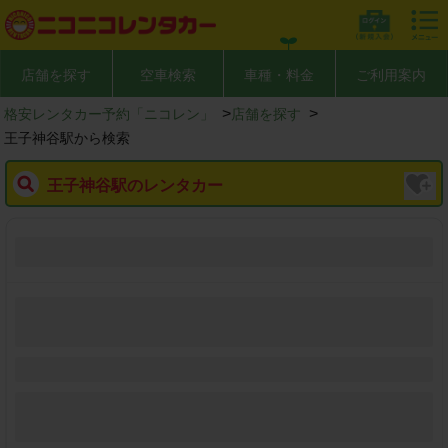
WEBより最大30％お得！

開く
公式アプリ「ニコパス」
店舗を探す
空車検索
車種・料金
ご利用案内
>
>
格安レンタカー予約「ニコレン」
店舗を探す
王子神谷駅から検索
王子神谷駅のレンタカー