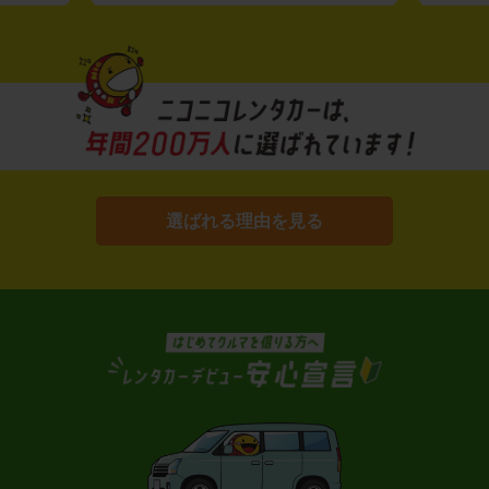
ま
し、12時間2,525円～という
リーズナブ
こだわって
ルな価格を実現
しています。
選ばれる理由を見る