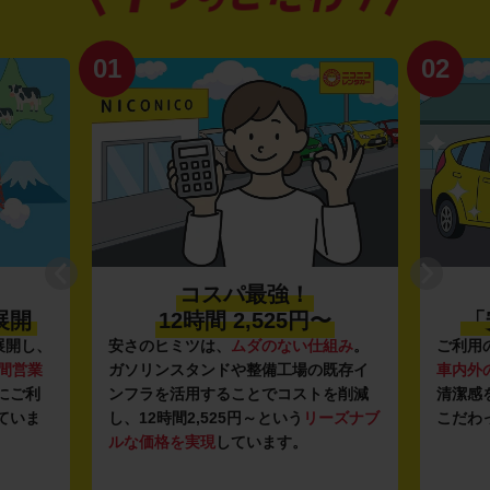
01
02
コスパ最強！
12時間 2,525円〜
「安
、
安さのヒミツは、
ムダのない仕組み
。
ご利用のた
業
ガソリンスタンドや整備工場の既存イ
車内外の清
利
ンフラを活用することでコストを削減
清潔感を感