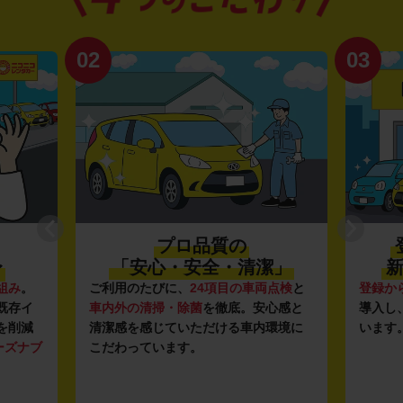
02
03
プロ品質の
〜
「安心・安全・清潔」
新
組み
。
ご利用のたびに、
24項目の車両点検
と
登録か
既存イ
車内外の清掃・除菌
を徹底。安心感と
導入し
を削減
清潔感を感じていただける車内環境に
います
ーズナブ
こだわっています。