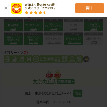
この店舗で予約する
WEBより最大30％お得！

開く
公式アプリ「ニコパス」
保有車両クラス
各種サービス
文京向丘店
住所：
東京都文京区向丘1-7-11
地図
営業時間：
08:00-20:00