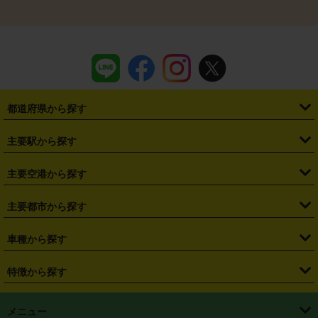
都道府県から探す
・
北海道
・
青森県
・
岩手県
・
宮城県
・
秋田県
・
山形県
主要駅から探す
・
福島県
・
東京都
・
神奈川県
・
埼玉県
・
千葉県
・
茨城県
・
札幌駅
・
仙台駅
・
新宿駅
・
池袋駅
・
渋谷駅
・
東京駅
主要空港から探す
・
栃木県
・
群馬県
・
山梨県
・
愛知県
・
静岡県
・
岐阜県
・
横浜駅
・
川崎駅
・
大宮駅
・
西船橋駅
・
柏駅
・
名古屋駅
・
新千歳空港
・
仙台空港
主要都市から探す
・
長野県
・
新潟県
・
富山県
・
石川県
・
福井県
・
大阪府
・
大阪駅
・
難波駅
・
三宮駅
・
京都駅
・
広島駅
・
博多駅
・
成田空港
・
羽田空港
・
兵庫県
・
京都府
・
滋賀県
・
和歌山県
・
奈良県
・
三重県
・
札幌市
・
仙台市
車種から探す
・
熊本駅
・
那覇空港駅
・
中部国際空港セントレア
・
関西国際空港
・
鳥取県
・
島根県
・
岡山県
・
広島県
・
山口県
・
徳島県
・
千葉市
・
さいたま市
・
軽自動車
・
コンパクトカー
・
ステーションワゴン・セダン
特徴から探す
・
大阪国際空港（伊丹空港）
・
神戸空港
・
香川県
・
愛媛県
・
高知県
・
福岡県
・
佐賀県
・
長崎県
・
横浜市
・
川崎市
・
ミニバン・ワンボックス
・
高級ミニバン・ワンボックス
・
SUV
・
岡山空港
・
徳島空港
・
ハイブリッド
・
宅配レンタカー
・
ETCカードレンタル
・
熊本県
・
大分県
・
宮崎県
・
鹿児島県
・
沖縄県
・
相模原市
・
新潟市
メニュー
・
軽トラック・商用バン