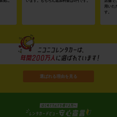
環境に
います。もちろん追加料金は0円です。
店舗で
用いた
す。
選ばれる理由を見る