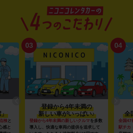
03
04
登録から4年未満の
潔」
新しい車がいっぱい♪
全
点検
と
登録から4年未満の新しいクルマ
を多数
全国47
心感と
導入し、快適な車両の提供を追求して
駅チカ