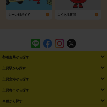
シーン別ガイド
よくある質問
都道府県から探す
・
北海道
・
青森県
・
岩手県
・
宮城県
・
秋田県
・
山形県
主要駅から探す
・
福島県
・
東京都
・
神奈川県
・
埼玉県
・
千葉県
・
茨城県
・
札幌駅
・
仙台駅
・
新宿駅
・
池袋駅
・
渋谷駅
・
東京駅
主要空港から探す
・
栃木県
・
群馬県
・
山梨県
・
愛知県
・
静岡県
・
岐阜県
・
横浜駅
・
川崎駅
・
大宮駅
・
西船橋駅
・
柏駅
・
名古屋駅
・
新千歳空港
・
仙台空港
主要都市から探す
・
長野県
・
新潟県
・
富山県
・
石川県
・
福井県
・
大阪府
・
大阪駅
・
難波駅
・
三宮駅
・
京都駅
・
広島駅
・
博多駅
・
成田空港
・
羽田空港
・
兵庫県
・
京都府
・
滋賀県
・
和歌山県
・
奈良県
・
三重県
・
札幌市
・
仙台市
車種から探す
・
熊本駅
・
那覇空港駅
・
中部国際空港セントレア
・
関西国際空港
・
鳥取県
・
島根県
・
岡山県
・
広島県
・
山口県
・
徳島県
・
千葉市
・
さいたま市