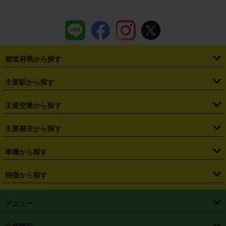
都道府県から探す
・
北海道
・
青森県
・
岩手県
・
宮城県
・
秋田県
・
山形県
主要駅から探す
・
福島県
・
東京都
・
神奈川県
・
埼玉県
・
千葉県
・
茨城県
・
札幌駅
・
仙台駅
・
新宿駅
・
池袋駅
・
渋谷駅
・
東京駅
主要空港から探す
・
栃木県
・
群馬県
・
山梨県
・
愛知県
・
静岡県
・
岐阜県
・
横浜駅
・
川崎駅
・
大宮駅
・
西船橋駅
・
柏駅
・
名古屋駅
・
新千歳空港
・
仙台空港
主要都市から探す
・
長野県
・
新潟県
・
富山県
・
石川県
・
福井県
・
大阪府
・
大阪駅
・
難波駅
・
三宮駅
・
京都駅
・
広島駅
・
博多駅
・
成田空港
・
羽田空港
・
兵庫県
・
京都府
・
滋賀県
・
和歌山県
・
奈良県
・
三重県
・
札幌市
・
仙台市
車種から探す
・
熊本駅
・
那覇空港駅
・
中部国際空港セントレア
・
関西国際空港
・
鳥取県
・
島根県
・
岡山県
・
広島県
・
山口県
・
徳島県
・
千葉市
・
さいたま市
・
軽自動車
・
コンパクトカー
・
ステーションワゴン・セダン
特徴から探す
・
大阪国際空港（伊丹空港）
・
神戸空港
・
香川県
・
愛媛県
・
高知県
・
福岡県
・
佐賀県
・
長崎県
・
横浜市
・
川崎市
・
ミニバン・ワンボックス
・
高級ミニバン・ワンボックス
・
SUV
・
岡山空港
・
徳島空港
・
ハイブリッド
・
宅配レンタカー
・
ETCカードレンタル
・
熊本県
・
大分県
・
宮崎県
・
鹿児島県
・
沖縄県
・
相模原市
・
新潟市
メニュー
・
軽トラック・商用バン
・
福岡空港
・
鹿児島空港
・
長期レンタル
・
深夜時間帯レンタル
・
免責補償プラス
・
静岡市
・
浜松市
・
・
トラック・バン
トップページ
・
はじめての方へ
・
ご利用案内
(タウンエースバン、ライトエースバン等)