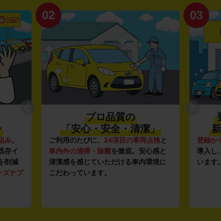
02
03
プロ品質の
〜
「安心・安全・清潔」
新
組み
。
ご利用のたびに、
24項目の車両点検
と
登録か
既存イ
車内外の清掃・除菌
を徹底。安心感と
導入し
を削減
清潔感を感じていただける車内環境に
います
ーズナブ
こだわっています。