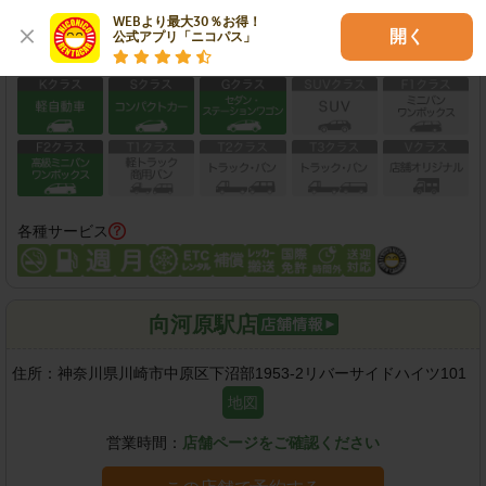
この店舗で予約する
WEBより最大30％お得！

開く
公式アプリ「ニコパス」
保有車両クラス
各種サービス
向河原駅店
住所：
神奈川県川崎市中原区下沼部1953-2リバーサイドハイツ101
地図
営業時間：
店舗ページをご確認ください