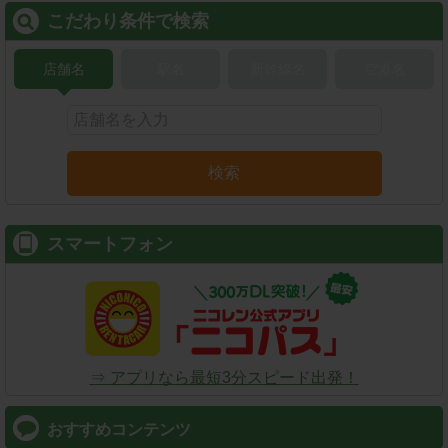
こだわり条件で検索
店舗名
駅名
新幹線名
空港名
検索
スマートフォン
⇒ アプリなら最短3分スピード出発！
おすすめコンテンツ