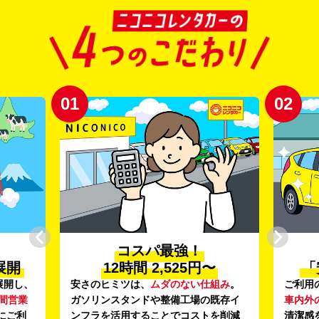
01
02
コスパ最強！
展開
12時間 2,525円〜
「
展開し、
安さのヒミツは、
ムダのない仕組み
。
ご利用
時間営業
ガソリンスタンドや整備工場の既存イ
車内外
にご利
ンフラを活用することでコストを削減
清潔感