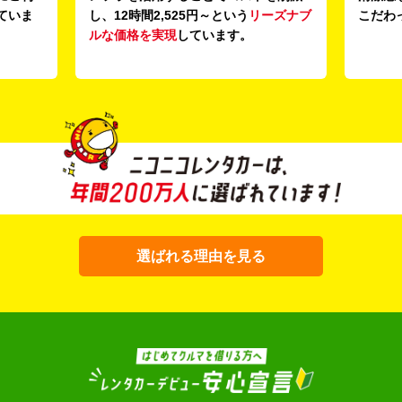
ていま
し、12時間2,525円～という
リーズナブ
こだわ
ルな価格を実現
しています。
選ばれる理由を見る