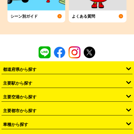
シーン別ガイド
よくある質問
都道府県から探す
・
北海道
・
青森県
・
岩手県
・
宮城県
・
秋田県
・
山形県
主要駅から探す
・
福島県
・
東京都
・
神奈川県
・
埼玉県
・
千葉県
・
茨城県
・
札幌駅
・
仙台駅
・
新宿駅
・
池袋駅
・
渋谷駅
・
東京駅
主要空港から探す
・
栃木県
・
群馬県
・
山梨県
・
愛知県
・
静岡県
・
岐阜県
・
横浜駅
・
川崎駅
・
大宮駅
・
西船橋駅
・
柏駅
・
名古屋駅
・
新千歳空港
・
仙台空港
主要都市から探す
・
長野県
・
新潟県
・
富山県
・
石川県
・
福井県
・
大阪府
・
大阪駅
・
難波駅
・
三宮駅
・
京都駅
・
広島駅
・
博多駅
・
成田空港
・
羽田空港
・
兵庫県
・
京都府
・
滋賀県
・
和歌山県
・
奈良県
・
三重県
・
札幌市
・
仙台市
車種から探す
・
熊本駅
・
那覇空港駅
・
中部国際空港セントレア
・
関西国際空港
・
鳥取県
・
島根県
・
岡山県
・
広島県
・
山口県
・
徳島県
・
千葉市
・
さいたま市