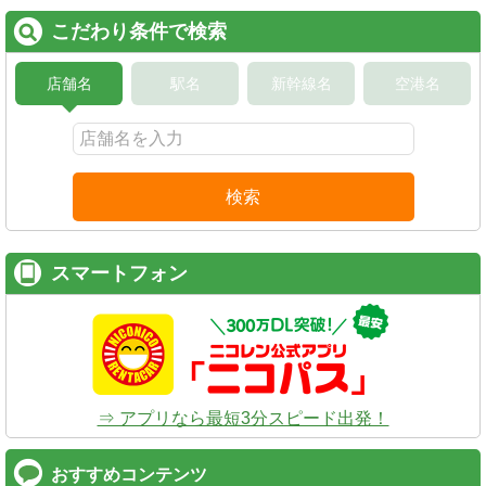
こだわり条件で検索
店舗名
駅名
新幹線名
空港名
検索
スマートフォン
⇒ アプリなら最短3分スピード出発！
おすすめコンテンツ