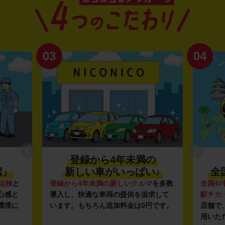
03
04
登録から4年未満の
潔」
新しい車がいっぱい♪
全
点検
と
登録から4年未満の新しいクルマ
を多数
全国47
心感と
導入し、快適な車両の提供を追求して
駅チカ
環境に
います。もちろん追加料金は0円です。
店舗で
用いた