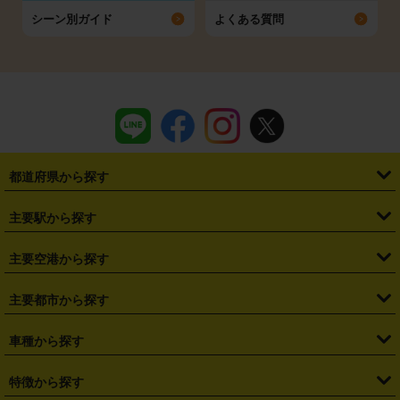
シーン別ガイド
よくある質問
都道府県から探す
・
北海道
・
青森県
・
岩手県
・
宮城県
・
秋田県
・
山形県
主要駅から探す
・
福島県
・
東京都
・
神奈川県
・
埼玉県
・
千葉県
・
茨城県
・
札幌駅
・
仙台駅
・
新宿駅
・
池袋駅
・
渋谷駅
・
東京駅
主要空港から探す
・
栃木県
・
群馬県
・
山梨県
・
愛知県
・
静岡県
・
岐阜県
・
横浜駅
・
川崎駅
・
大宮駅
・
西船橋駅
・
柏駅
・
名古屋駅
・
新千歳空港
・
仙台空港
主要都市から探す
・
長野県
・
新潟県
・
富山県
・
石川県
・
福井県
・
大阪府
・
大阪駅
・
難波駅
・
三宮駅
・
京都駅
・
広島駅
・
博多駅
・
成田空港
・
羽田空港
・
兵庫県
・
京都府
・
滋賀県
・
和歌山県
・
奈良県
・
三重県
・
札幌市
・
仙台市
車種から探す
・
熊本駅
・
那覇空港駅
・
中部国際空港セントレア
・
関西国際空港
・
鳥取県
・
島根県
・
岡山県
・
広島県
・
山口県
・
徳島県
・
千葉市
・
さいたま市
・
軽自動車
・
コンパクトカー
・
ステーションワゴン・セダン
特徴から探す
・
大阪国際空港（伊丹空港）
・
神戸空港
・
香川県
・
愛媛県
・
高知県
・
福岡県
・
佐賀県
・
長崎県
・
横浜市
・
川崎市