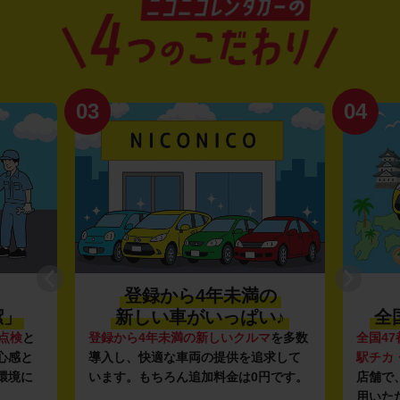
03
04
登録から4年未満の
潔」
新しい車がいっぱい♪
全
点検
と
登録から4年未満の新しいクルマ
を多数
全国47
心感と
導入し、快適な車両の提供を追求して
駅チカ
環境に
います。もちろん追加料金は0円です。
店舗で
用いた