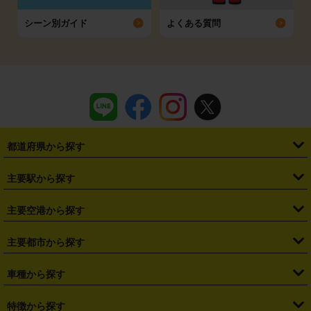
シーン別ガイド
よくある質問
都道府県から探す
・
北海道
・
青森県
・
岩手県
・
宮城県
・
秋田県
・
山形県
主要駅から探す
・
福島県
・
東京都
・
神奈川県
・
埼玉県
・
千葉県
・
茨城県
・
札幌駅
・
仙台駅
・
新宿駅
・
池袋駅
・
渋谷駅
・
東京駅
主要空港から探す
・
栃木県
・
群馬県
・
山梨県
・
愛知県
・
静岡県
・
岐阜県
・
横浜駅
・
川崎駅
・
大宮駅
・
西船橋駅
・
柏駅
・
名古屋駅
・
新千歳空港
・
仙台空港
主要都市から探す
・
長野県
・
新潟県
・
富山県
・
石川県
・
福井県
・
大阪府
・
大阪駅
・
難波駅
・
三宮駅
・
京都駅
・
広島駅
・
博多駅
・
成田空港
・
羽田空港
・
兵庫県
・
京都府
・
滋賀県
・
和歌山県
・
奈良県
・
三重県
・
札幌市
・
仙台市
車種から探す
・
熊本駅
・
那覇空港駅
・
中部国際空港セントレア
・
関西国際空港
・
鳥取県
・
島根県
・
岡山県
・
広島県
・
山口県
・
徳島県
・
千葉市
・
さいたま市
・
軽自動車
・
コンパクトカー
・
ステーションワゴン・セダン
特徴から探す
・
大阪国際空港（伊丹空港）
・
神戸空港