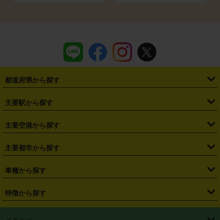
都道府県から探す
・
北海道
・
青森県
・
岩手県
・
宮城県
・
秋田県
・
山形県
主要駅から探す
・
福島県
・
東京都
・
神奈川県
・
埼玉県
・
千葉県
・
茨城県
・
札幌駅
・
仙台駅
・
新宿駅
・
池袋駅
・
渋谷駅
・
東京駅
主要空港から探す
・
栃木県
・
群馬県
・
山梨県
・
愛知県
・
静岡県
・
岐阜県
・
横浜駅
・
川崎駅
・
大宮駅
・
西船橋駅
・
柏駅
・
名古屋駅
・
新千歳空港
・
仙台空港
主要都市から探す
・
長野県
・
新潟県
・
富山県
・
石川県
・
福井県
・
大阪府
・
大阪駅
・
難波駅
・
三宮駅
・
京都駅
・
広島駅
・
博多駅
・
成田空港
・
羽田空港
・
兵庫県
・
京都府
・
滋賀県
・
和歌山県
・
奈良県
・
三重県
・
札幌市
・
仙台市
車種から探す
・
熊本駅
・
那覇空港駅
・
中部国際空港セントレア
・
関西国際空港
・
鳥取県
・
島根県
・
岡山県
・
広島県
・
山口県
・
徳島県
・
千葉市
・
さいたま市
・
軽自動車
・
コンパクトカー
・
ステーションワゴン・セダン
特徴から探す
・
大阪国際空港（伊丹空港）
・
神戸空港
・
香川県
・
愛媛県
・
高知県
・
福岡県
・
佐賀県
・
長崎県
・
横浜市
・
川崎市
・
ミニバン・ワンボックス
・
高級ミニバン・ワンボックス
・
SUV
・
岡山空港
・
徳島空港
・
ハイブリッド
・
宅配レンタカー
・
ETCカードレンタル
・
熊本県
・
大分県
・
宮崎県
・
鹿児島県
・
沖縄県
・
相模原市
・
新潟市