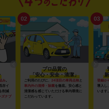
02
03
プロ品質の
〜
「安心・安全・清潔」
新
組み
。
ご利用のたびに、
24項目の車両点検
と
登録か
既存イ
車内外の清掃・除菌
を徹底。安心感と
導入し
を削減
清潔感を感じていただける車内環境に
います
ーズナブ
こだわっています。