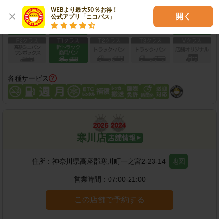
保有車両クラス
WEBより最大30％お得！

開く
公式アプリ「ニコパス」
各種サービス
寒川店
住所：
神奈川県高座郡寒川町一之宮2-23-14
地図
営業時間：
07:00-21:00
この店舗で予約する