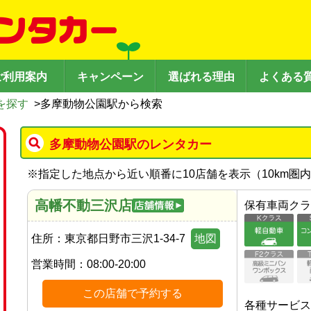
ご利用案内
キャンペーン
選ばれる理由
よくある
を探す
>
多摩動物公園駅から検索
多摩動物公園駅のレンタカー
※
指定した地点から近い順番に10店舗を表示（
10
km圏
高幡不動三沢店
保有車両クラ
住所：
東京都日野市三沢1-34-7
地図
営業時間：
08:00-20:00
この店舗で予約する
各種サービス