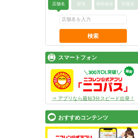
店舗名
駅名
新幹線名
空港名
検索
スマートフォン
⇒ アプリなら最短3分スピード出発！
おすすめコンテンツ