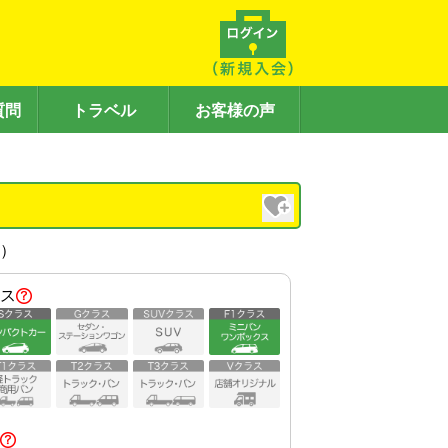
質問
トラベル
お客様の声
内）
ス