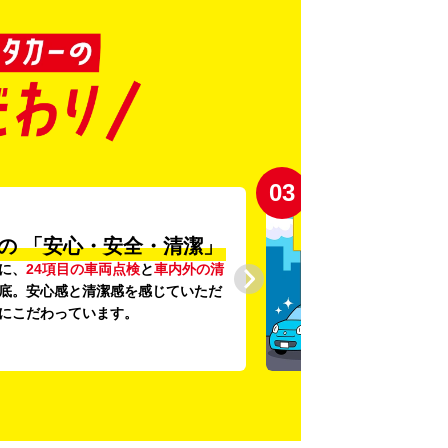
04
登録から4年未満の
しい車がいっぱい♪
未満の新しいクルマ
を多数導入し、
提供を追求しています。もちろん追
です。