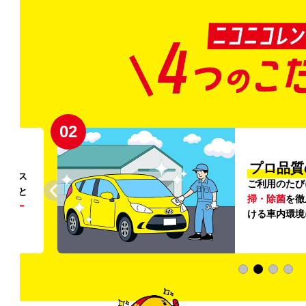
03
清潔」
新
外の清
登録から4年
いただ
快適な車両の
加料金は0円