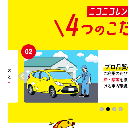
02
円〜
プロ品質
リンス
ご利用のたび
ること
掃・除菌
を徹
う
リー
ける車内環境