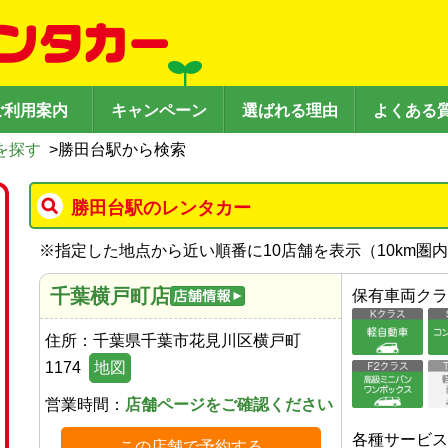
ご利用案内
キャンペーン
選ばれる理由
よくある
を探す
>
勝田台駅から検索
勝田台駅のレンタカー
※
指定した地点から近い順番に10店舗を表示（
10
km圏
千葉横戸町店
保有車両クラ
住所：
千葉県千葉市花見川区横戸町
1174
地図
営業時間：
店舗ページをご確認ください
各種サービス
この店舗で予約する