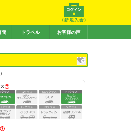
質問
トラベル
お客様の声
内）
ス