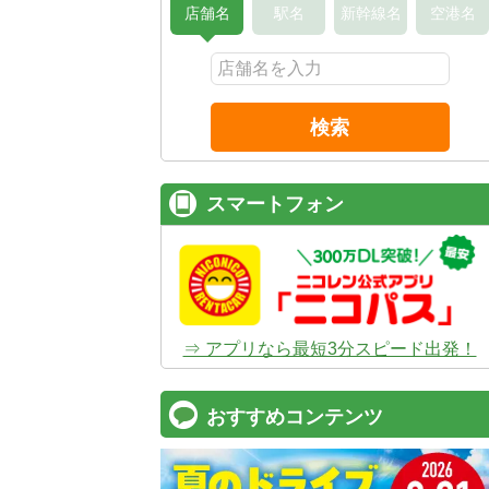
店舗名
駅名
新幹線名
空港名
検索
スマートフォン
⇒ アプリなら最短3分スピード出発！
おすすめコンテンツ