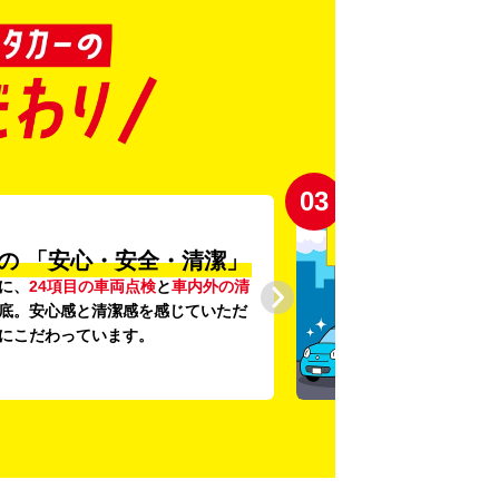
03
の
「安心・安全・清潔」
に、
24項目の車両点検
と
車内外の清
底。安心感と清潔感を感じていただ
にこだわっています。