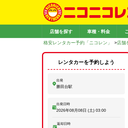
店舗を探す
車種・料金
格安レンタカー予約「ニコレン」
>
店舗
レンタカーを予約しよう
出発
勝田台駅
出発日時
2026年08月08日 (土)
03:00
返却日時