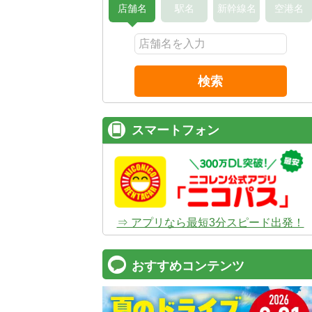
店舗名
駅名
新幹線名
空港名
検索
スマートフォン
⇒ アプリなら最短3分スピード出発！
おすすめコンテンツ