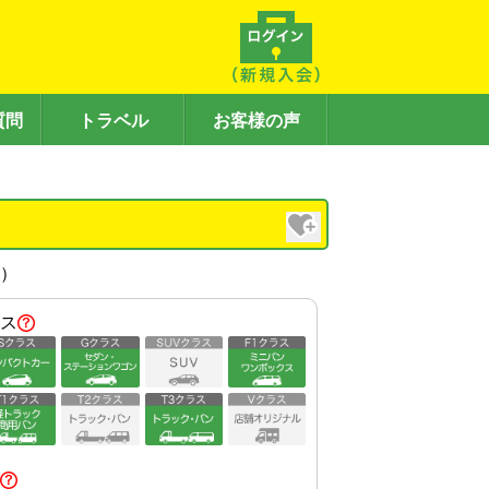
質問
トラベル
お客様の声
内）
ス