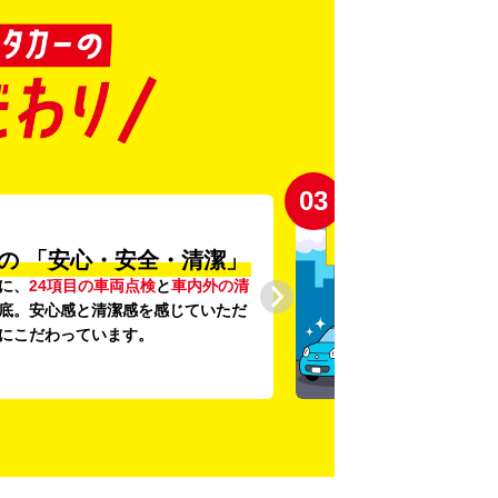
03
の
「安心・安全・清潔」
に、
24項目の車両点検
と
車内外の清
底。安心感と清潔感を感じていただ
にこだわっています。