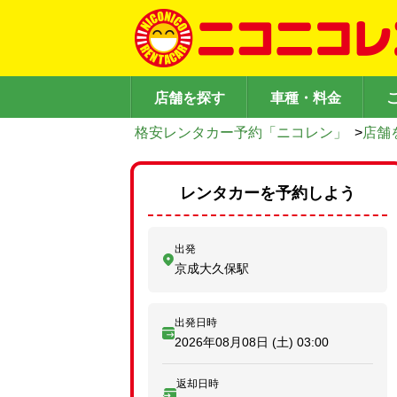
店舗を探す
車種・料金
格安レンタカー予約「ニコレン」
>
店舗
レンタカーを予約しよう
出発
京成大久保駅
出発日時
2026年08月08日 (土)
03:00
返却日時