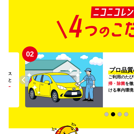
02
円〜
プロ品質
リンス
ご利用のたび
ること
掃・除菌
を徹
う
リー
ける車内環境