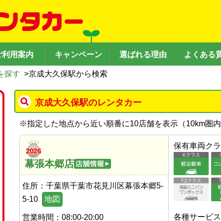
ご利用案内
キャンペーン
選ばれる理由
よくある
を探す
>
京成大久保駅から検索
京成大久保駅のレンタカー
※
指定した地点から近い順番に10店舗を表示（
10
km圏
保有車両クラ
幕張本郷店
住所：
千葉県千葉市花見川区幕張本郷5-
5-10
地図
各種サービス
営業時間：
08:00-20:00