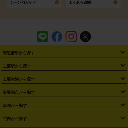
シーン別ガイド
よくある質問
都道府県から探す
・
北海道
・
青森県
・
岩手県
・
宮城県
・
秋田県
・
山形県
主要駅から探す
・
福島県
・
東京都
・
神奈川県
・
埼玉県
・
千葉県
・
茨城県
・
札幌駅
・
仙台駅
・
新宿駅
・
池袋駅
・
渋谷駅
・
東京駅
主要空港から探す
・
栃木県
・
群馬県
・
山梨県
・
愛知県
・
静岡県
・
岐阜県
・
横浜駅
・
川崎駅
・
大宮駅
・
西船橋駅
・
柏駅
・
名古屋駅
・
新千歳空港
・
仙台空港
主要都市から探す
・
長野県
・
新潟県
・
富山県
・
石川県
・
福井県
・
大阪府
・
大阪駅
・
難波駅
・
三宮駅
・
京都駅
・
広島駅
・
博多駅
・
成田空港
・
羽田空港
・
兵庫県
・
京都府
・
滋賀県
・
和歌山県
・
奈良県
・
三重県
・
札幌市
・
仙台市
車種から探す
・
熊本駅
・
那覇空港駅
・
中部国際空港セントレア
・
関西国際空港
・
鳥取県
・
島根県
・
岡山県
・
広島県
・
山口県
・
徳島県
・
千葉市
・
さいたま市
・
軽自動車
・
コンパクトカー
・
ステーションワゴン・セダン
特徴から探す
・
大阪国際空港（伊丹空港）
・
神戸空港
・
香川県
・
愛媛県
・
高知県
・
福岡県
・
佐賀県
・
長崎県
・
横浜市
・
川崎市
・
ミニバン・ワンボックス
・
高級ミニバン・ワンボックス
・
SUV