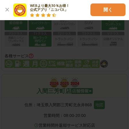
WEBより最大30％お得！

開く
公式アプリ「ニコパス」
保有車両クラス
各種サービス
入間三芳町店
住所：
埼玉県入間郡三芳町北永井868
地図
営業時間：
08:00-20:00
営業時間外返却サービス対応店