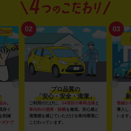
02
03
プロ品質の
〜
「安心・安全・清潔」
新
組み
。
ご利用のたびに、
24項目の車両点検
と
登録か
既存イ
車内外の清掃・除菌
を徹底。安心感と
導入し
を削減
清潔感を感じていただける車内環境に
います
ーズナブ
こだわっています。