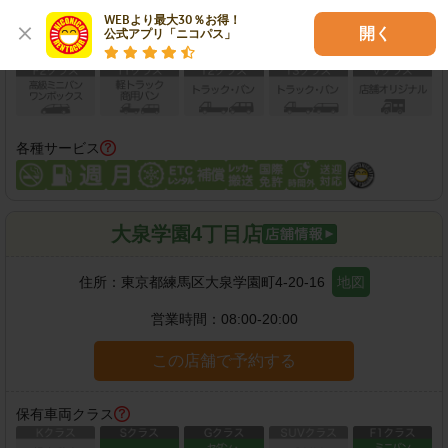
WEBより最大30％お得！

開く
公式アプリ「ニコパス」
各種サービス
大泉学園4丁目店
住所：
東京都練馬区大泉学園町4-20-16
地図
営業時間：
08:00-20:00
この店舗で予約する
保有車両クラス