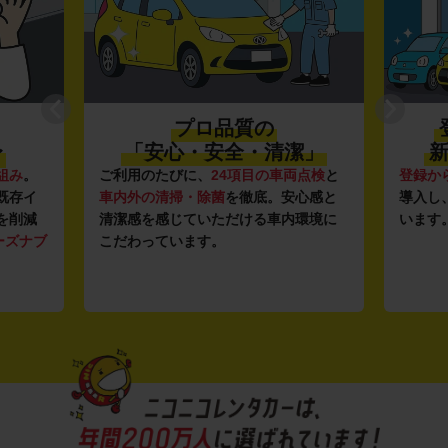
プロ品質の
〜
「安心・安全・清潔」
新
組み
。
ご利用のたびに、
24項目の車両点検
と
登録か
既存イ
車内外の清掃・除菌
を徹底。安心感と
導入し
を削減
清潔感を感じていただける車内環境に
います
ーズナブ
こだわっています。