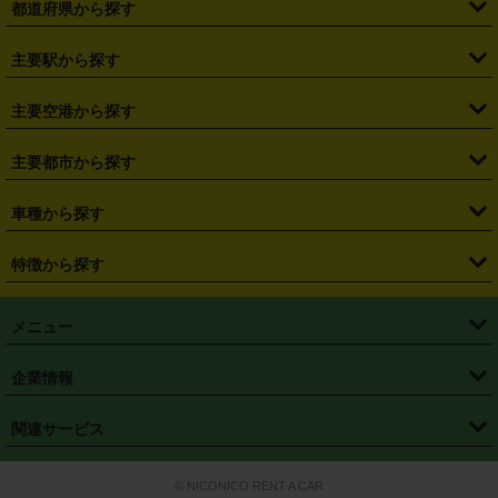
都道府県から探す
・
北海道
・
青森県
・
岩手県
・
宮城県
・
秋田県
・
山形県
主要駅から探す
・
福島県
・
東京都
・
神奈川県
・
埼玉県
・
千葉県
・
茨城県
・
札幌駅
・
仙台駅
・
新宿駅
・
池袋駅
・
渋谷駅
・
東京駅
主要空港から探す
・
栃木県
・
群馬県
・
山梨県
・
愛知県
・
静岡県
・
岐阜県
・
横浜駅
・
川崎駅
・
大宮駅
・
西船橋駅
・
柏駅
・
名古屋駅
・
新千歳空港
・
仙台空港
主要都市から探す
・
長野県
・
新潟県
・
富山県
・
石川県
・
福井県
・
大阪府
・
大阪駅
・
難波駅
・
三宮駅
・
京都駅
・
広島駅
・
博多駅
・
成田空港
・
羽田空港
・
兵庫県
・
京都府
・
滋賀県
・
和歌山県
・
奈良県
・
三重県
・
札幌市
・
仙台市
車種から探す
・
熊本駅
・
那覇空港駅
・
中部国際空港セントレア
・
関西国際空港
・
鳥取県
・
島根県
・
岡山県
・
広島県
・
山口県
・
徳島県
・
千葉市
・
さいたま市
・
軽自動車
・
コンパクトカー
・
ステーションワゴン・セダン
特徴から探す
・
大阪国際空港（伊丹空港）
・
神戸空港
・
香川県
・
愛媛県
・
高知県
・
福岡県
・
佐賀県
・
長崎県
・
横浜市
・
川崎市
・
ミニバン・ワンボックス
・
高級ミニバン・ワンボックス
・
SUV
・
岡山空港
・
徳島空港
・
ハイブリッド
・
宅配レンタカー
・
ETCカードレンタル
・
熊本県
・
大分県
・
宮崎県
・
鹿児島県
・
沖縄県
・
相模原市
・
新潟市
メニュー
・
軽トラック・商用バン
・
福岡空港
・
鹿児島空港
・
長期レンタル
・
深夜時間帯レンタル
・
免責補償プラス
・
静岡市
・
浜松市
・
・
トラック・バン
トップページ
・
はじめての方へ
・
ご利用案内
(タウンエースバン、ライトエースバン等)
企業情報
・
那覇空港
・
パーフェクト補償
・
スタッドレスタイヤ
・
直前予約
・
名古屋市
・
京都市
・
・
トラック・バン
ベストレート保証
・
予約から返却まで
・
・
店舗オリジナル
利用シーン別ガイ
(ハイエースバン・キャラバン等)
・
・
ニコパス(アプリ)
会社概要
・
ニュース
・
国際運転免許証
・
フランチャイズ募集
・
営業時間外返却サービス
・
個人情報保護
関連サービス
・
大阪市
・
堺市
ド
・
・
レッカー搬送サービス
カスタマーハラスメントに対する基本方針
・
神戸市
・
岡山市
・
・
車種・料金
カーリースなら「定額ニコノリパック」
・
店舗を探す
・
キャンペーン
© NICONICO RENT A CAR
・
特定商取引法に基づく表記
・
旅行業約款