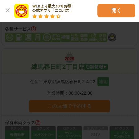
WEBより最大30％お得！

開く
公式アプリ「ニコパス」
各種サービス
練馬春日町2丁目店
住所：
東京都練馬区春日町2-4-22
地図
営業時間：
08:00-22:00
この店舗で予約する
保有車両クラス