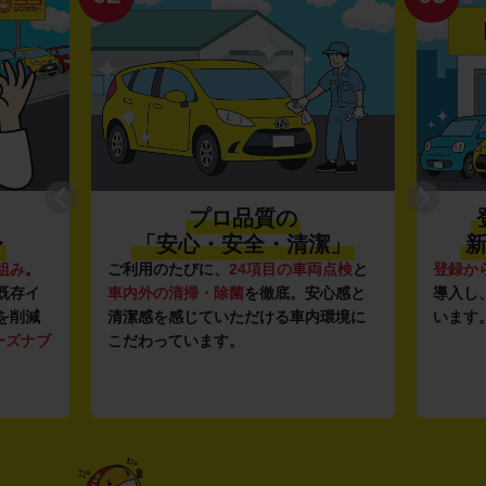
プロ品質の
〜
「安心・安全・清潔」
新
組み
。
ご利用のたびに、
24項目の車両点検
と
登録か
既存イ
車内外の清掃・除菌
を徹底。安心感と
導入し
を削減
清潔感を感じていただける車内環境に
います
ーズナブ
こだわっています。