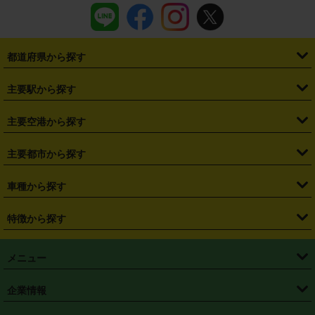
都道府県から探す
・
北海道
・
青森県
・
岩手県
・
宮城県
・
秋田県
・
山形県
主要駅から探す
・
福島県
・
東京都
・
神奈川県
・
埼玉県
・
千葉県
・
茨城県
・
札幌駅
・
仙台駅
・
新宿駅
・
池袋駅
・
渋谷駅
・
東京駅
主要空港から探す
・
栃木県
・
群馬県
・
山梨県
・
愛知県
・
静岡県
・
岐阜県
・
横浜駅
・
川崎駅
・
大宮駅
・
西船橋駅
・
柏駅
・
名古屋駅
・
新千歳空港
・
仙台空港
主要都市から探す
・
長野県
・
新潟県
・
富山県
・
石川県
・
福井県
・
大阪府
・
大阪駅
・
難波駅
・
三宮駅
・
京都駅
・
広島駅
・
博多駅
・
成田空港
・
羽田空港
・
兵庫県
・
京都府
・
滋賀県
・
和歌山県
・
奈良県
・
三重県
・
札幌市
・
仙台市
車種から探す
・
熊本駅
・
那覇空港駅
・
中部国際空港セントレア
・
関西国際空港
・
鳥取県
・
島根県
・
岡山県
・
広島県
・
山口県
・
徳島県
・
千葉市
・
さいたま市
・
軽自動車
・
コンパクトカー
・
ステーションワゴン・セダン
特徴から探す
・
大阪国際空港（伊丹空港）
・
神戸空港
・
香川県
・
愛媛県
・
高知県
・
福岡県
・
佐賀県
・
長崎県
・
横浜市
・
川崎市
・
ミニバン・ワンボックス
・
高級ミニバン・ワンボックス
・
SUV
・
岡山空港
・
徳島空港
・
ハイブリッド
・
宅配レンタカー
・
ETCカードレンタル
・
熊本県
・
大分県
・
宮崎県
・
鹿児島県
・
沖縄県
・
相模原市
・
新潟市
メニュー
・
軽トラック・商用バン
・
福岡空港
・
鹿児島空港
・
長期レンタル
・
深夜時間帯レンタル
・
免責補償プラス
・
静岡市
・
浜松市
・
・
トラック・バン
トップページ
・
はじめての方へ
・
ご利用案内
(タウンエースバン、ライトエースバン等)
企業情報
・
那覇空港
・
パーフェクト補償
・
スタッドレスタイヤ
・
直前予約
・
名古屋市
・
京都市
・
・
トラック・バン
ベストレート保証
・
予約から返却まで
・
・
店舗オリジナル
利用シーン別ガイ
(ハイエースバン・キャラバン等)