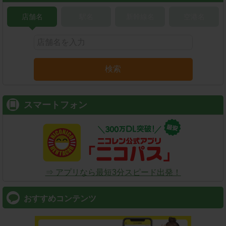
店舗名
駅名
新幹線名
空港名
検索
スマートフォン
⇒ アプリなら最短3分スピード出発！
おすすめコンテンツ