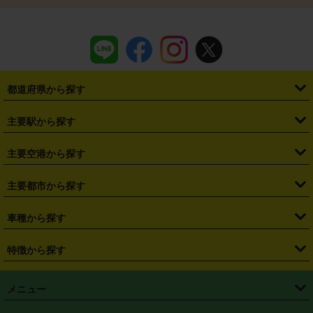
都道府県から探す
・
北海道
・
青森県
・
岩手県
・
宮城県
・
秋田県
・
山形県
主要駅から探す
・
福島県
・
東京都
・
神奈川県
・
埼玉県
・
千葉県
・
茨城県
・
札幌駅
・
仙台駅
・
新宿駅
・
池袋駅
・
渋谷駅
・
東京駅
主要空港から探す
・
栃木県
・
群馬県
・
山梨県
・
愛知県
・
静岡県
・
岐阜県
・
横浜駅
・
川崎駅
・
大宮駅
・
西船橋駅
・
柏駅
・
名古屋駅
・
新千歳空港
・
仙台空港
主要都市から探す
・
長野県
・
新潟県
・
富山県
・
石川県
・
福井県
・
大阪府
・
大阪駅
・
難波駅
・
三宮駅
・
京都駅
・
広島駅
・
博多駅
・
成田空港
・
羽田空港
・
兵庫県
・
京都府
・
滋賀県
・
和歌山県
・
奈良県
・
三重県
・
札幌市
・
仙台市
車種から探す
・
熊本駅
・
那覇空港駅
・
中部国際空港セントレア
・
関西国際空港
・
鳥取県
・
島根県
・
岡山県
・
広島県
・
山口県
・
徳島県
・
千葉市
・
さいたま市
・
軽自動車
・
コンパクトカー
・
ステーションワゴン・セダン
特徴から探す
・
大阪国際空港（伊丹空港）
・
神戸空港
・
香川県
・
愛媛県
・
高知県
・
福岡県
・
佐賀県
・
長崎県
・
横浜市
・
川崎市
・
ミニバン・ワンボックス
・
高級ミニバン・ワンボックス
・
SUV
・
岡山空港
・
徳島空港
・
ハイブリッド
・
宅配レンタカー
・
ETCカードレンタル
・
熊本県
・
大分県
・
宮崎県
・
鹿児島県
・
沖縄県
・
相模原市
・
新潟市
メニュー
・
軽トラック・商用バン
・
福岡空港
・
鹿児島空港
・
長期レンタル
・
深夜時間帯レンタル
・
免責補償プラス
・
静岡市
・
浜松市