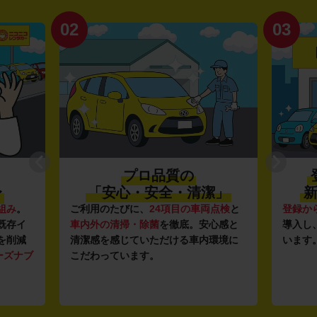
02
03
プロ品質の
〜
「安心・安全・清潔」
新
組み
。
ご利用のたびに、
24項目の車両点検
と
登録か
既存イ
車内外の清掃・除菌
を徹底。安心感と
導入し
を削減
清潔感を感じていただける車内環境に
います
ーズナブ
こだわっています。