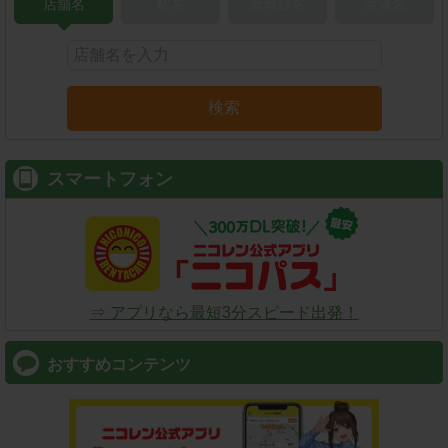
店舗名
駅名
新幹線名
空港名
検索
スマートフォン
⇒ アプリなら最短3分スピード出発！
おすすめコンテンツ