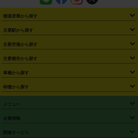
都道府県から探す
・
北海道
・
青森県
・
岩手県
・
宮城県
・
秋田県
・
山形県
主要駅から探す
・
福島県
・
東京都
・
神奈川県
・
埼玉県
・
千葉県
・
茨城県
・
札幌駅
・
仙台駅
・
新宿駅
・
池袋駅
・
渋谷駅
・
東京駅
主要空港から探す
・
栃木県
・
群馬県
・
山梨県
・
愛知県
・
静岡県
・
岐阜県
・
横浜駅
・
川崎駅
・
大宮駅
・
西船橋駅
・
柏駅
・
名古屋駅
・
新千歳空港
・
仙台空港
主要都市から探す
・
長野県
・
新潟県
・
富山県
・
石川県
・
福井県
・
大阪府
・
大阪駅
・
難波駅
・
三宮駅
・
京都駅
・
広島駅
・
博多駅
・
成田空港
・
羽田空港
・
兵庫県
・
京都府
・
滋賀県
・
和歌山県
・
奈良県
・
三重県
・
札幌市
・
仙台市
車種から探す
・
熊本駅
・
那覇空港駅
・
中部国際空港セントレア
・
関西国際空港
・
鳥取県
・
島根県
・
岡山県
・
広島県
・
山口県
・
徳島県
・
千葉市
・
さいたま市
・
軽自動車
・
コンパクトカー
・
ステーションワゴン・セダン
特徴から探す
・
大阪国際空港（伊丹空港）
・
神戸空港
・
香川県
・
愛媛県
・
高知県
・
福岡県
・
佐賀県
・
長崎県
・
横浜市
・
川崎市
・
ミニバン・ワンボックス
・
高級ミニバン・ワンボックス
・
SUV
・
岡山空港
・
徳島空港
・
ハイブリッド
・
宅配レンタカー
・
ETCカードレンタル
・
熊本県
・
大分県
・
宮崎県
・
鹿児島県
・
沖縄県
・
相模原市
・
新潟市
メニュー
・
軽トラック・商用バン
・
福岡空港
・
鹿児島空港
・
長期レンタル
・
深夜時間帯レンタル
・
免責補償プラス
・
静岡市
・
浜松市
・
・
トラック・バン
トップページ
・
はじめての方へ
・
ご利用案内
(タウンエースバン、ライトエースバン等)
企業情報
・
那覇空港
・
パーフェクト補償
・
スタッドレスタイヤ
・
直前予約
・
名古屋市
・
京都市
・
・
トラック・バン
ベストレート保証
・
予約から返却まで
・
・
店舗オリジナル
利用シーン別ガイ
(ハイエースバン・キャラバン等)
・
・
ニコパス(アプリ)
会社概要
・
ニュース
・
国際運転免許証
・
フランチャイズ募集
・
営業時間外返却サービス
・
個人情報保護
関連サービス
・
大阪市
・
堺市
ド