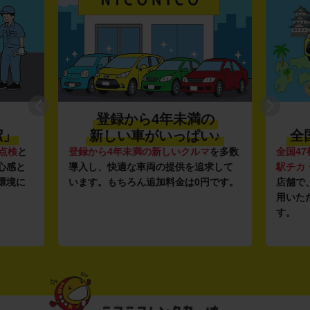
登録から4年未満の
潔」
新しい車がいっぱい♪
全
点検
と
登録から4年未満の新しいクルマ
を多数
全国47
心感と
導入し、快適な車両の提供を追求して
駅チカ
環境に
います。もちろん追加料金は0円です。
店舗で
用いた
す。