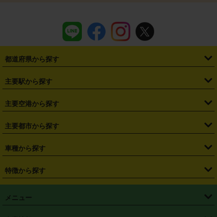
都道府県から探す
・
北海道
・
青森県
・
岩手県
・
宮城県
・
秋田県
・
山形県
主要駅から探す
・
福島県
・
東京都
・
神奈川県
・
埼玉県
・
千葉県
・
茨城県
・
札幌駅
・
仙台駅
・
新宿駅
・
池袋駅
・
渋谷駅
・
東京駅
主要空港から探す
・
栃木県
・
群馬県
・
山梨県
・
愛知県
・
静岡県
・
岐阜県
・
横浜駅
・
川崎駅
・
大宮駅
・
西船橋駅
・
柏駅
・
名古屋駅
・
新千歳空港
・
仙台空港
主要都市から探す
・
長野県
・
新潟県
・
富山県
・
石川県
・
福井県
・
大阪府
・
大阪駅
・
難波駅
・
三宮駅
・
京都駅
・
広島駅
・
博多駅
・
成田空港
・
羽田空港
・
兵庫県
・
京都府
・
滋賀県
・
和歌山県
・
奈良県
・
三重県
・
札幌市
・
仙台市
車種から探す
・
熊本駅
・
那覇空港駅
・
中部国際空港セントレア
・
関西国際空港
・
鳥取県
・
島根県
・
岡山県
・
広島県
・
山口県
・
徳島県
・
千葉市
・
さいたま市
・
軽自動車
・
コンパクトカー
・
ステーションワゴン・セダン
特徴から探す
・
大阪国際空港（伊丹空港）
・
神戸空港
・
香川県
・
愛媛県
・
高知県
・
福岡県
・
佐賀県
・
長崎県
・
横浜市
・
川崎市
・
ミニバン・ワンボックス
・
高級ミニバン・ワンボックス
・
SUV
・
岡山空港
・
徳島空港
・
ハイブリッド
・
宅配レンタカー
・
ETCカードレンタル
・
熊本県
・
大分県
・
宮崎県
・
鹿児島県
・
沖縄県
・
相模原市
・
新潟市
メニュー
・
軽トラック・商用バン
・
福岡空港
・
鹿児島空港
・
長期レンタル
・
深夜時間帯レンタル
・
免責補償プラス
・
静岡市
・
浜松市
・
・
トラック・バン
トップページ
・
はじめての方へ
・
ご利用案内
(タウンエースバン、ライトエースバン等)