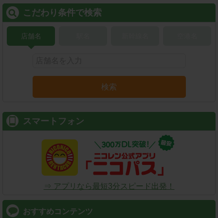
こだわり条件で検索
店舗名
駅名
新幹線名
空港名
検索
スマートフォン
⇒ アプリなら最短3分スピード出発！
おすすめコンテンツ