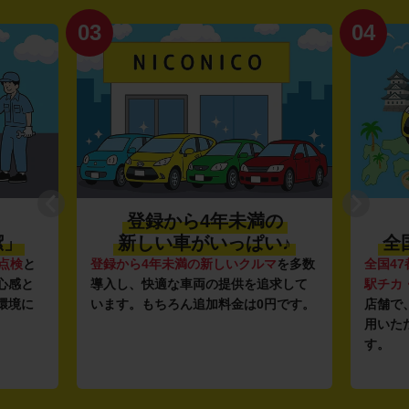
03
04
登録から4年未満の
潔」
新しい車がいっぱい♪
全
点検
と
登録から4年未満の新しいクルマ
を多数
全国47
心感と
導入し、快適な車両の提供を追求して
駅チカ
環境に
います。もちろん追加料金は0円です。
店舗で
用いた
す。