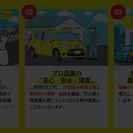
02
03
プロ品質の
〜
「安心・安全・清潔」
新
組み
。
ご利用のたびに、
24項目の車両点検
と
登録か
既存イ
車内外の清掃・除菌
を徹底。安心感と
導入し
を削減
清潔感を感じていただける車内環境に
います
ーズナブ
こだわっています。