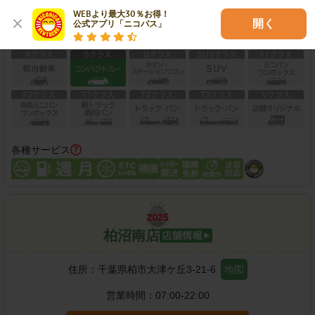
この店舗で予約する
WEBより最大30％お得！

開く
公式アプリ「ニコパス」
保有車両クラス
各種サービス
柏沼南店
住所：
千葉県柏市大津ケ丘3-21-6
地図
営業時間：
07:00-22:00