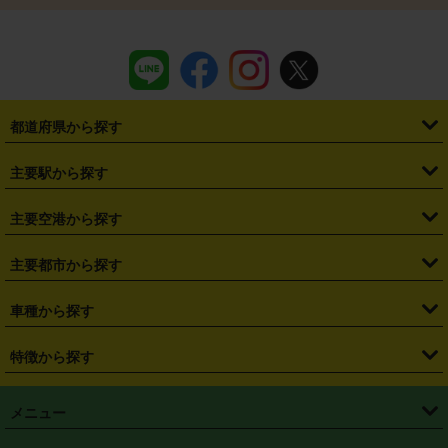
都道府県から探す
・
北海道
・
青森県
・
岩手県
・
宮城県
・
秋田県
・
山形県
主要駅から探す
・
福島県
・
東京都
・
神奈川県
・
埼玉県
・
千葉県
・
茨城県
・
札幌駅
・
仙台駅
・
新宿駅
・
池袋駅
・
渋谷駅
・
東京駅
主要空港から探す
・
栃木県
・
群馬県
・
山梨県
・
愛知県
・
静岡県
・
岐阜県
・
横浜駅
・
川崎駅
・
大宮駅
・
西船橋駅
・
柏駅
・
名古屋駅
・
新千歳空港
・
仙台空港
主要都市から探す
・
長野県
・
新潟県
・
富山県
・
石川県
・
福井県
・
大阪府
・
大阪駅
・
難波駅
・
三宮駅
・
京都駅
・
広島駅
・
博多駅
・
成田空港
・
羽田空港
・
兵庫県
・
京都府
・
滋賀県
・
和歌山県
・
奈良県
・
三重県
・
札幌市
・
仙台市
車種から探す
・
熊本駅
・
那覇空港駅
・
中部国際空港セントレア
・
関西国際空港
・
鳥取県
・
島根県
・
岡山県
・
広島県
・
山口県
・
徳島県
・
千葉市
・
さいたま市
・
軽自動車
・
コンパクトカー
・
ステーションワゴン・セダン
特徴から探す
・
大阪国際空港（伊丹空港）
・
神戸空港
・
香川県
・
愛媛県
・
高知県
・
福岡県
・
佐賀県
・
長崎県
・
横浜市
・
川崎市
・
ミニバン・ワンボックス
・
高級ミニバン・ワンボックス
・
SUV
・
岡山空港
・
徳島空港
・
ハイブリッド
・
宅配レンタカー
・
ETCカードレンタル
・
熊本県
・
大分県
・
宮崎県
・
鹿児島県
・
沖縄県
・
相模原市
・
新潟市
メニュー
・
軽トラック・商用バン
・
福岡空港
・
鹿児島空港
・
長期レンタル
・
深夜時間帯レンタル
・
免責補償プラス
・
静岡市
・
浜松市