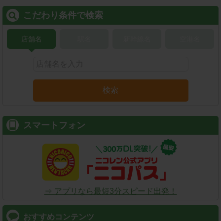
こだわり条件で検索
店舗名
駅名
新幹線名
空港名
検索
スマートフォン
⇒ アプリなら最短3分スピード出発！
おすすめコンテンツ