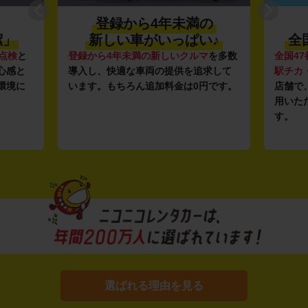
登録から4年未満の
潔」
新しい車がいっぱい♪
全
点検
と
登録から4年未満の新しいクルマ
を多数
全国47
心感と
導入し、快適な車両の提供を追求して
駅チカ
環境に
います。もちろん追加料金は0円です。
店舗で
用いた
す。
選ばれる理由を見る