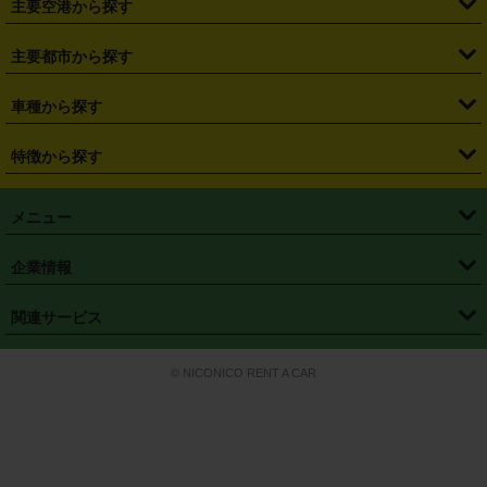
主要空港から探す
・
栃木県
・
群馬県
・
山梨県
・
愛知県
・
静岡県
・
岐阜県
・
横浜駅
・
川崎駅
・
大宮駅
・
西船橋駅
・
柏駅
・
名古屋駅
・
新千歳空港
・
仙台空港
主要都市から探す
・
長野県
・
新潟県
・
富山県
・
石川県
・
福井県
・
大阪府
・
大阪駅
・
難波駅
・
三宮駅
・
京都駅
・
広島駅
・
博多駅
・
成田空港
・
羽田空港
・
兵庫県
・
京都府
・
滋賀県
・
和歌山県
・
奈良県
・
三重県
・
札幌市
・
仙台市
車種から探す
・
熊本駅
・
那覇空港駅
・
中部国際空港セントレア
・
関西国際空港
・
鳥取県
・
島根県
・
岡山県
・
広島県
・
山口県
・
徳島県
・
千葉市
・
さいたま市
・
軽自動車
・
コンパクトカー
・
ステーションワゴン・セダン
特徴から探す
・
大阪国際空港（伊丹空港）
・
神戸空港
・
香川県
・
愛媛県
・
高知県
・
福岡県
・
佐賀県
・
長崎県
・
横浜市
・
川崎市
・
ミニバン・ワンボックス
・
高級ミニバン・ワンボックス
・
SUV
・
岡山空港
・
徳島空港
・
ハイブリッド
・
宅配レンタカー
・
ETCカードレンタル
・
熊本県
・
大分県
・
宮崎県
・
鹿児島県
・
沖縄県
・
相模原市
・
新潟市
メニュー
・
軽トラック・商用バン
・
福岡空港
・
鹿児島空港
・
長期レンタル
・
深夜時間帯レンタル
・
免責補償プラス
・
静岡市
・
浜松市
・
・
トラック・バン
トップページ
・
はじめての方へ
・
ご利用案内
(タウンエースバン、ライトエースバン等)
企業情報
・
那覇空港
・
パーフェクト補償
・
スタッドレスタイヤ
・
直前予約
・
名古屋市
・
京都市
・
・
トラック・バン
ベストレート保証
・
予約から返却まで
・
・
店舗オリジナル
利用シーン別ガイ
(ハイエースバン・キャラバン等)
・
・
ニコパス(アプリ)
会社概要
・
ニュース
・
国際運転免許証
・
フランチャイズ募集
・
営業時間外返却サービス
・
個人情報保護
関連サービス
・
大阪市
・
堺市
ド
・
・
レッカー搬送サービス
カスタマーハラスメントに対する基本方針
・
神戸市
・
岡山市
・
・
車種・料金
カーリースなら「定額ニコノリパック」
・
店舗を探す
・
キャンペーン
© NICONICO RENT A CAR
・
特定商取引法に基づく表記
・
旅行業約款
・
広島市
・
北九州市
・
・
会員特典
超短期カーリースの「ニコリース」
・
選ばれる理由
・
安心・安全への取
り組み
・
福岡市
・
熊本市
・
清潔・快適な車内
・
徹底した車両点検
・
新しいクルマ
空間