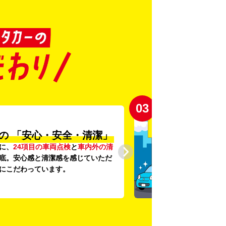
03
の
「安心・安全・清潔」
に、
24項目の車両点検
と
車内外の清
底。安心感と清潔感を感じていただ
にこだわっています。