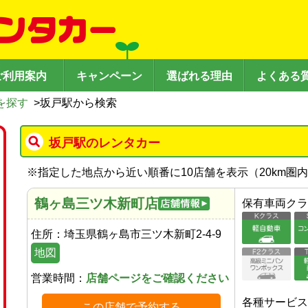
ご利用案内
キャンペーン
選ばれる理由
よくある
を探す
>
坂戸駅から検索
坂戸駅のレンタカー
※
指定した地点から近い順番に10店舗を表示（
20
km圏
鶴ヶ島三ツ木新町店
保有車両クラ
住所：
埼玉県鶴ヶ島市三ツ木新町2-4-9
地図
営業時間：
店舗ページをご確認ください
各種サービス
この店舗で予約する