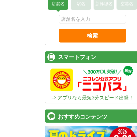
店舗名
駅名
新幹線名
空港名
検索
スマートフォン
⇒ アプリなら最短3分スピード出発！
おすすめコンテンツ