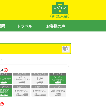
質問
トラベル
お客様の声
内）
ス