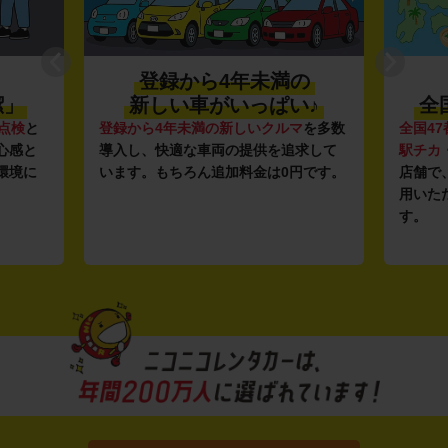
の
利便性抜群★
♪
全国約1,500店舗を展開
マ
を多数
全国47都道府県に1,500店舗
を展開し、
安さの
求して
駅チカ・空港周辺
の店舗や
24時間営業
ガソリ
円です。
店舗で、いつでもどこでも気軽にご利
ンフラ
用いただける利便性にこだわっていま
し、12
す。
ルな価