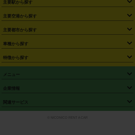
主要駅から探す
・
福島県
・
東京都
・
神奈川県
・
埼玉県
・
千葉県
・
茨城県
・
札幌駅
・
仙台駅
・
新宿駅
・
池袋駅
・
渋谷駅
・
東京駅
主要空港から探す
・
栃木県
・
群馬県
・
山梨県
・
愛知県
・
静岡県
・
岐阜県
・
横浜駅
・
川崎駅
・
大宮駅
・
西船橋駅
・
柏駅
・
名古屋駅
・
新千歳空港
・
仙台空港
主要都市から探す
・
長野県
・
新潟県
・
富山県
・
石川県
・
福井県
・
大阪府
・
大阪駅
・
難波駅
・
三宮駅
・
京都駅
・
広島駅
・
博多駅
・
成田空港
・
羽田空港
・
兵庫県
・
京都府
・
滋賀県
・
和歌山県
・
奈良県
・
三重県
・
札幌市
・
仙台市
車種から探す
・
熊本駅
・
那覇空港駅
・
中部国際空港セントレア
・
関西国際空港
・
鳥取県
・
島根県
・
岡山県
・
広島県
・
山口県
・
徳島県
・
千葉市
・
さいたま市
・
軽自動車
・
コンパクトカー
・
ステーションワゴン・セダン
特徴から探す
・
大阪国際空港（伊丹空港）
・
神戸空港
・
香川県
・
愛媛県
・
高知県
・
福岡県
・
佐賀県
・
長崎県
・
横浜市
・
川崎市
・
ミニバン・ワンボックス
・
高級ミニバン・ワンボックス
・
SUV
・
岡山空港
・
徳島空港
・
ハイブリッド
・
宅配レンタカー
・
ETCカードレンタル
・
熊本県
・
大分県
・
宮崎県
・
鹿児島県
・
沖縄県
・
相模原市
・
新潟市
メニュー
・
軽トラック・商用バン
・
福岡空港
・
鹿児島空港
・
長期レンタル
・
深夜時間帯レンタル
・
免責補償プラス
・
静岡市
・
浜松市
・
・
トラック・バン
トップページ
・
はじめての方へ
・
ご利用案内
(タウンエースバン、ライトエースバン等)
企業情報
・
那覇空港
・
パーフェクト補償
・
スタッドレスタイヤ
・
直前予約
・
名古屋市
・
京都市
・
・
トラック・バン
ベストレート保証
・
予約から返却まで
・
・
店舗オリジナル
利用シーン別ガイ
(ハイエースバン・キャラバン等)
・
・
ニコパス(アプリ)
会社概要
・
ニュース
・
国際運転免許証
・
フランチャイズ募集
・
営業時間外返却サービス
・
個人情報保護
関連サービス
・
大阪市
・
堺市
ド
・
・
レッカー搬送サービス
カスタマーハラスメントに対する基本方針
・
神戸市
・
岡山市
・
・
車種・料金
カーリースなら「定額ニコノリパック」
・
店舗を探す
・
キャンペーン
© NICONICO RENT A CAR
・
特定商取引法に基づく表記
・
旅行業約款
・
広島市
・
北九州市
・
・
会員特典
超短期カーリースの「ニコリース」
・
選ばれる理由
・
安心・安全への取
り組み
・
福岡市
・
熊本市