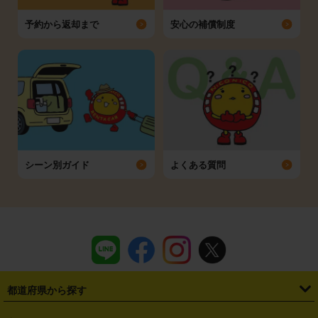
予約から返却まで
安心の補償制度
シーン別ガイド
よくある質問
都道府県から探す
・
北海道
・
青森県
・
岩手県
・
宮城県
・
秋田県
・
山形県