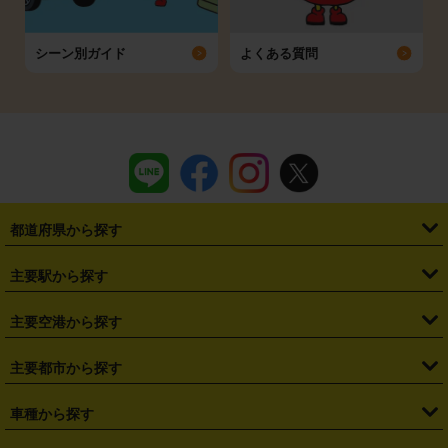
シーン別ガイド
よくある質問
都道府県から探す
・
北海道
・
青森県
・
岩手県
・
宮城県
・
秋田県
・
山形県
主要駅から探す
・
福島県
・
東京都
・
神奈川県
・
埼玉県
・
千葉県
・
茨城県
・
札幌駅
・
仙台駅
・
新宿駅
・
池袋駅
・
渋谷駅
・
東京駅
主要空港から探す
・
栃木県
・
群馬県
・
山梨県
・
愛知県
・
静岡県
・
岐阜県
・
横浜駅
・
川崎駅
・
大宮駅
・
西船橋駅
・
柏駅
・
名古屋駅
・
新千歳空港
・
仙台空港
主要都市から探す
・
長野県
・
新潟県
・
富山県
・
石川県
・
福井県
・
大阪府
・
大阪駅
・
難波駅
・
三宮駅
・
京都駅
・
広島駅
・
博多駅
・
成田空港
・
羽田空港
・
兵庫県
・
京都府
・
滋賀県
・
和歌山県
・
奈良県
・
三重県
・
札幌市
・
仙台市
車種から探す
・
熊本駅
・
那覇空港駅
・
中部国際空港セントレア
・
関西国際空港
・
鳥取県
・
島根県
・
岡山県
・
広島県
・
山口県
・
徳島県
・
千葉市
・
さいたま市