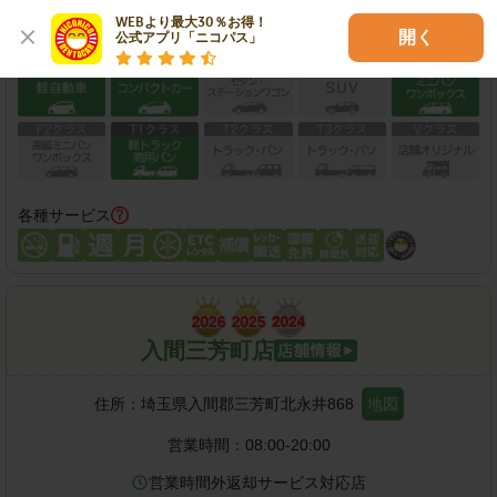
WEBより最大30％お得！

開く
公式アプリ「ニコパス」
保有車両クラス
各種サービス
入間三芳町店
住所：
埼玉県入間郡三芳町北永井868
地図
営業時間：
08:00-20:00
営業時間外返却サービス対応店