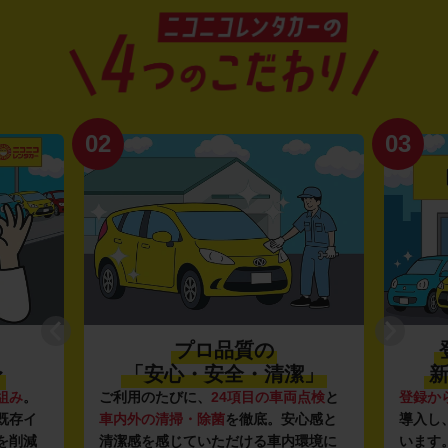
02
03
プロ品質の
〜
「安心・安全・清潔」
新
組み
。
ご利用のたびに、
24項目の車両点検
と
登録か
既存イ
車内外の清掃・除菌
を徹底。安心感と
導入し
を削減
清潔感を感じていただける車内環境に
います