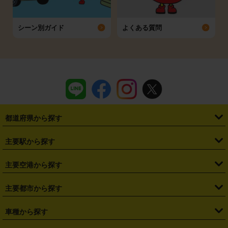
シーン別ガイド
よくある質問
都道府県から探す
・
北海道
・
青森県
・
岩手県
・
宮城県
・
秋田県
・
山形県
主要駅から探す
・
福島県
・
東京都
・
神奈川県
・
埼玉県
・
千葉県
・
茨城県
・
札幌駅
・
仙台駅
・
新宿駅
・
池袋駅
・
渋谷駅
・
東京駅
主要空港から探す
・
栃木県
・
群馬県
・
山梨県
・
愛知県
・
静岡県
・
岐阜県
・
横浜駅
・
川崎駅
・
大宮駅
・
西船橋駅
・
柏駅
・
名古屋駅
・
新千歳空港
・
仙台空港
主要都市から探す
・
長野県
・
新潟県
・
富山県
・
石川県
・
福井県
・
大阪府
・
大阪駅
・
難波駅
・
三宮駅
・
京都駅
・
広島駅
・
博多駅
・
成田空港
・
羽田空港
・
兵庫県
・
京都府
・
滋賀県
・
和歌山県
・
奈良県
・
三重県
・
札幌市
・
仙台市
車種から探す
・
熊本駅
・
那覇空港駅
・
中部国際空港セントレア
・
関西国際空港
・
鳥取県
・
島根県
・
岡山県
・
広島県
・
山口県
・
徳島県
・
千葉市
・
さいたま市