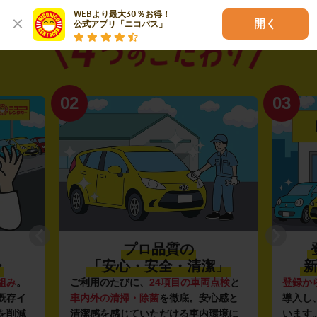
WEBより最大30％お得！

開く
公式アプリ「ニコパス」
02
03
プロ品質の
〜
「安心・安全・清潔」
新
組み
。
ご利用のたびに、
24項目の車両点検
と
登録か
既存イ
車内外の清掃・除菌
を徹底。安心感と
導入し
を削減
清潔感を感じていただける車内環境に
います