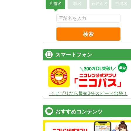
店舗名
駅名
新幹線名
空港名
検索
スマートフォン
⇒ アプリなら最短3分スピード出発！
おすすめコンテンツ