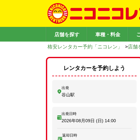
店舗を探す
車種・料金
格安レンタカー予約「ニコレン」
>
店舗
レンタカーを予約しよう
出発
谷山駅
出発日時
2026年08月09日 (日)
14:00
返却日時