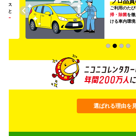
プロ品質
リンス
ご利用のたび
ること
掃・除菌
を徹
う
リー
ける車内環境
選ばれる理由を