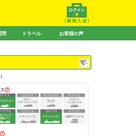
質問
トラベル
お客様の声
内）
ス