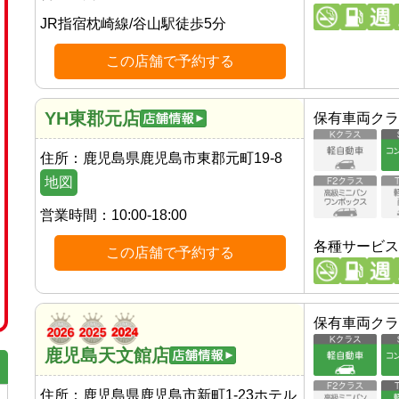
JR指宿枕崎線
/
谷山駅
徒歩
5
分
この店舗で予約する
YH東郡元店
保有車両クラ
住所：
鹿児島県鹿児島市東郡元町19-8
地図
営業時間：
10:00-18:00
各種サービス
この店舗で予約する
保有車両クラ
鹿児島天文館店
住所：
鹿児島県鹿児島市新町1-23ホテル