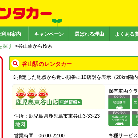
ご利用案内
キャンペーン
選ばれる理由
よくある
を探す
>
谷山駅から検索
谷山駅のレンタカー
※
指定した地点から近い順番に10店舗を表示（
20
km圏
保有車両クラ
鹿児島東谷山店
住所：
鹿児島県鹿児島市東谷山3-33-23
地図
各種サービス
営業時間：
06:00-22:00