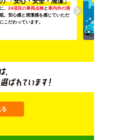
の
「安心・安全・清潔」
に、
24項目の車両点検
と
車内外の清
底。安心感と清潔感を感じていただ
にこだわっています。
見る