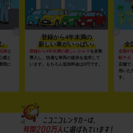
登録から4年未満の
潔」
新しい車がいっぱい♪
全
点検
と
登録から4年未満の新しいクルマ
を多数
全国47
心感と
導入し、快適な車両の提供を追求して
駅チカ
環境に
います。もちろん追加料金は0円です。
店舗で
用いた
す。