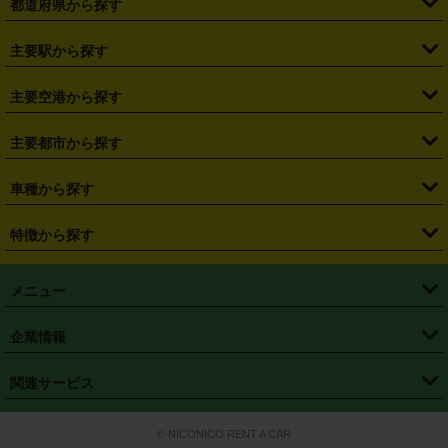
都道府県から探す
・
北海道
・
青森県
・
岩手県
・
宮城県
・
秋田県
・
山形県
主要駅から探す
・
福島県
・
東京都
・
神奈川県
・
埼玉県
・
千葉県
・
茨城県
・
札幌駅
・
仙台駅
・
新宿駅
・
池袋駅
・
渋谷駅
・
東京駅
主要空港から探す
・
栃木県
・
群馬県
・
山梨県
・
愛知県
・
静岡県
・
岐阜県
・
横浜駅
・
川崎駅
・
大宮駅
・
西船橋駅
・
柏駅
・
名古屋駅
・
新千歳空港
・
仙台空港
主要都市から探す
・
長野県
・
新潟県
・
富山県
・
石川県
・
福井県
・
大阪府
・
大阪駅
・
難波駅
・
三宮駅
・
京都駅
・
広島駅
・
博多駅
・
成田空港
・
羽田空港
・
兵庫県
・
京都府
・
滋賀県
・
和歌山県
・
奈良県
・
三重県
・
札幌市
・
仙台市
車種から探す
・
熊本駅
・
那覇空港駅
・
中部国際空港セントレア
・
関西国際空港
・
鳥取県
・
島根県
・
岡山県
・
広島県
・
山口県
・
徳島県
・
千葉市
・
さいたま市
・
軽自動車
・
コンパクトカー
・
ステーションワゴン・セダン
特徴から探す
・
大阪国際空港（伊丹空港）
・
神戸空港
・
香川県
・
愛媛県
・
高知県
・
福岡県
・
佐賀県
・
長崎県
・
横浜市
・
川崎市
・
ミニバン・ワンボックス
・
高級ミニバン・ワンボックス
・
SUV
・
岡山空港
・
徳島空港
・
ハイブリッド
・
宅配レンタカー
・
ETCカードレンタル
・
熊本県
・
大分県
・
宮崎県
・
鹿児島県
・
沖縄県
・
相模原市
・
新潟市
メニュー
・
軽トラック・商用バン
・
福岡空港
・
鹿児島空港
・
長期レンタル
・
深夜時間帯レンタル
・
免責補償プラス
・
静岡市
・
浜松市
・
・
トラック・バン
トップページ
・
はじめての方へ
・
ご利用案内
(タウンエースバン、ライトエースバン等)
企業情報
・
那覇空港
・
パーフェクト補償
・
スタッドレスタイヤ
・
直前予約
・
名古屋市
・
京都市
・
・
トラック・バン
ベストレート保証
・
予約から返却まで
・
・
店舗オリジナル
利用シーン別ガイ
(ハイエースバン・キャラバン等)
・
・
ニコパス(アプリ)
会社概要
・
ニュース
・
国際運転免許証
・
フランチャイズ募集
・
営業時間外返却サービス
・
個人情報保護
関連サービス
・
大阪市
・
堺市
ド
・
・
レッカー搬送サービス
カスタマーハラスメントに対する基本方針
・
神戸市
・
岡山市
・
・
車種・料金
カーリースなら「定額ニコノリパック」
・
店舗を探す
・
キャンペーン
© NICONICO RENT A CAR
・
特定商取引法に基づく表記
・
旅行業約款