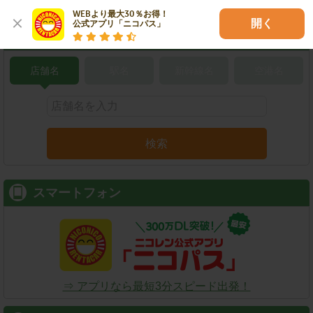
WEBより最大30％お得！

開く
公式アプリ「ニコパス」
こだわり条件で検索
店舗名
駅名
新幹線名
空港名
検索
スマートフォン
⇒ アプリなら最短3分スピード出発！