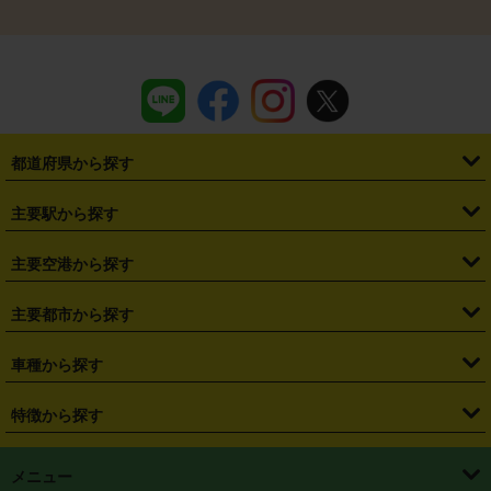
都道府県から探す
・
北海道
・
青森県
・
岩手県
・
宮城県
・
秋田県
・
山形県
主要駅から探す
・
福島県
・
東京都
・
神奈川県
・
埼玉県
・
千葉県
・
茨城県
・
札幌駅
・
仙台駅
・
新宿駅
・
池袋駅
・
渋谷駅
・
東京駅
主要空港から探す
・
栃木県
・
群馬県
・
山梨県
・
愛知県
・
静岡県
・
岐阜県
・
横浜駅
・
川崎駅
・
大宮駅
・
西船橋駅
・
柏駅
・
名古屋駅
・
新千歳空港
・
仙台空港
主要都市から探す
・
長野県
・
新潟県
・
富山県
・
石川県
・
福井県
・
大阪府
・
大阪駅
・
難波駅
・
三宮駅
・
京都駅
・
広島駅
・
博多駅
・
成田空港
・
羽田空港
・
兵庫県
・
京都府
・
滋賀県
・
和歌山県
・
奈良県
・
三重県
・
札幌市
・
仙台市
車種から探す
・
熊本駅
・
那覇空港駅
・
中部国際空港セントレア
・
関西国際空港
・
鳥取県
・
島根県
・
岡山県
・
広島県
・
山口県
・
徳島県
・
千葉市
・
さいたま市
・
軽自動車
・
コンパクトカー
・
ステーションワゴン・セダン
特徴から探す
・
大阪国際空港（伊丹空港）
・
神戸空港
・
香川県
・
愛媛県
・
高知県
・
福岡県
・
佐賀県
・
長崎県
・
横浜市
・
川崎市
・
ミニバン・ワンボックス
・
高級ミニバン・ワンボックス
・
SUV
・
岡山空港
・
徳島空港
・
ハイブリッド
・
宅配レンタカー
・
ETCカードレンタル
・
熊本県
・
大分県
・
宮崎県
・
鹿児島県
・
沖縄県
・
相模原市
・
新潟市
メニュー
・
軽トラック・商用バン
・
福岡空港
・
鹿児島空港