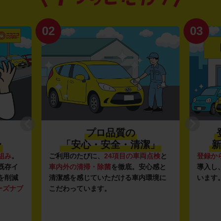
02
03
プロ品質の
〜
「安心・安全・清潔」
新
組み
。
ご利用のたびに、
24項目の車両点検
と
登録か
既存イ
車内外の清掃・除菌
を徹底。安心感と
導入し
を削減
清潔感を感じていただける車内環境に
います
ーズナブ
こだわっています。